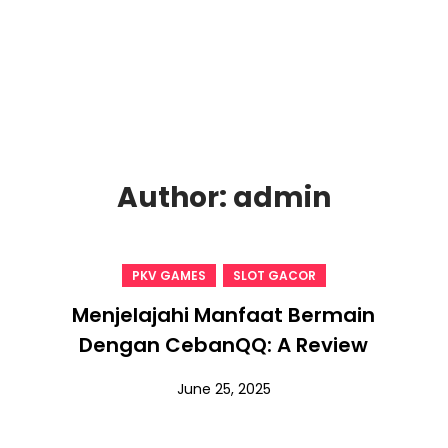
duan Mendaftar di Agen Slot Gacor d
ri panduan mendaftar di agen slot gacor dengan mudah dan cep
kan hadiah besar.
Author:
admin
,
PKV GAMES
SLOT GACOR
Menjelajahi Manfaat Bermain
Dengan CebanQQ: A Review
June 25, 2025