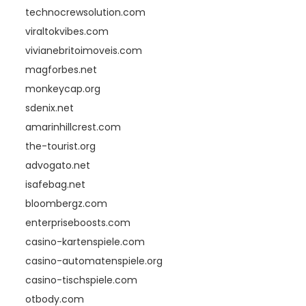
technocrewsolution.com
viraltokvibes.com
vivianebritoimoveis.com
magforbes.net
monkeycap.org
sdenix.net
amarinhillcrest.com
the-tourist.org
advogato.net
isafebag.net
bloombergz.com
enterpriseboosts.com
casino-kartenspiele.com
casino-automatenspiele.org
casino-tischspiele.com
otbody.com