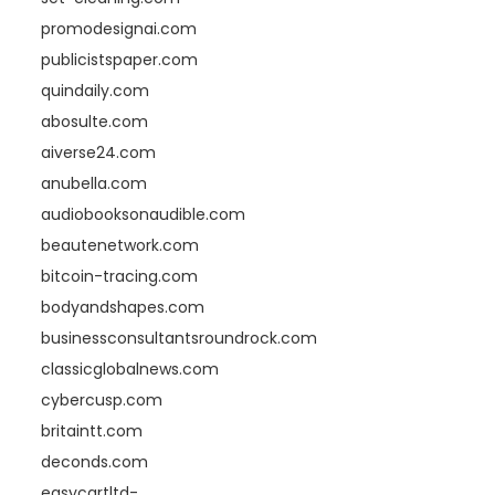
promodesignai.com
publicistspaper.com
quindaily.com
abosulte.com
aiverse24.com
anubella.com
audiobooksonaudible.com
beautenetwork.com
bitcoin-tracing.com
bodyandshapes.com
businessconsultantsroundrock.com
classicglobalnews.com
cybercusp.com
britaintt.com
deconds.com
easycartltd-