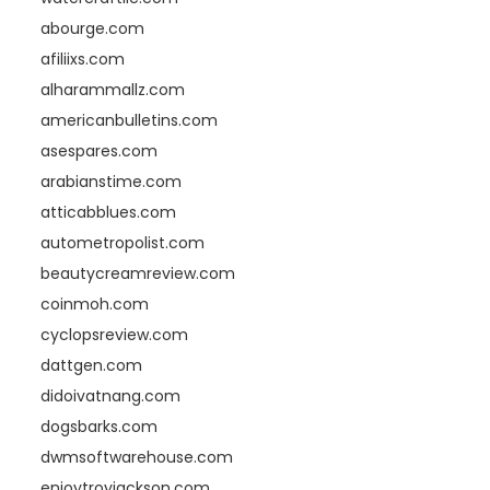
abourge.com
afiliixs.com
alharammallz.com
americanbulletins.com
asespares.com
arabianstime.com
atticabblues.com
autometropolist.com
beautycreamreview.com
coinmoh.com
cyclopsreview.com
dattgen.com
didoivatnang.com
dogsbarks.com
dwmsoftwarehouse.com
enjoytroyjackson.com