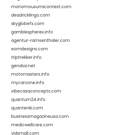
monomousumicontest.com
deadricklingo.com
skyglobefx.com
gamblespherex.info
agentur-ramsenthaler.com
eomdesigns.com
triptrekker.info
gendxxi.net
motomasters.info
mycarzone.info
vibecasaconcepts.com
quantum24.info
quantenki.com
businessmagazineusa.com
medicwellcare.com
vidsmall.com