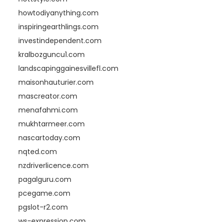
howtodiyanything.com
inspiringearthlings.com
investindependent.com
kralbozguncu1.com
landscapinggainesvillefl.com
maisonhauturier.com
mascreator.com
menafahmi.com
mukhtarmeer.com
nascartoday.com
nqted.com
nzdriverlicence.com
pagalguru.com
pcegame.com
pgslot-r2.com
ws-expression.com