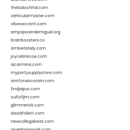
thebalochhal.com
vehicularmaster.com
vibesaccent.com
ampajavierdemiguel.org
brainboosters.co
amberlately.com
joycebriscoe.com
aicarmina.com
mypartysupplystore.com
annforwisconsin.com
findjaipur.com
cultofjim.com
glimmerick.com
davidfollett.com
newcollegebeat.com
reverbnewyork.com