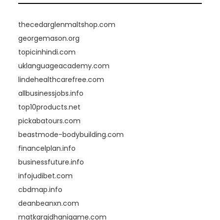
thecedarglenmaltshop.com
georgemason.org
topicinhindi.com
uklanguageacademy.com
lindehealthcarefree.com
allbusinessjobs.info
top10products.net
pickabatours.com
beastmode-bodybuilding.com
financelplan.info
businessfuture.info
infojudibet.com
cbdmap.info
deanbeanxn.com
matkarajdhanigame.com