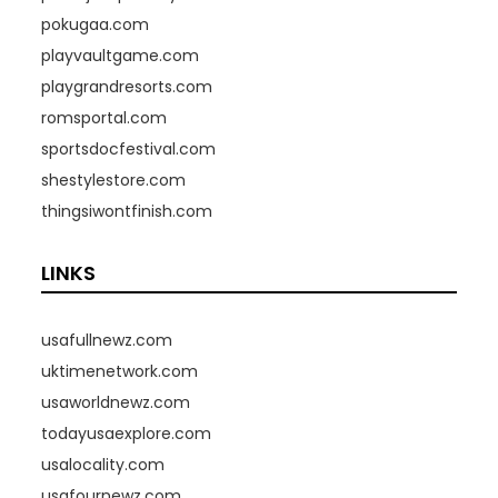
pokugaa.com
playvaultgame.com
playgrandresorts.com
romsportal.com
sportsdocfestival.com
shestylestore.com
thingsiwontfinish.com
LINKS
usafullnewz.com
uktimenetwork.com
usaworldnewz.com
todayusaexplore.com
usalocality.com
usafournewz.com