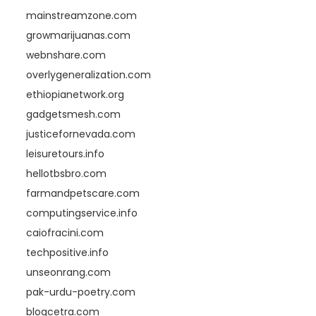
mainstreamzone.com
growmarijuanas.com
webnshare.com
overlygeneralization.com
ethiopianetwork.org
gadgetsmesh.com
justicefornevada.com
leisuretours.info
hellotbsbro.com
farmandpetscare.com
computingservice.info
caiofracini.com
techpositive.info
unseonrang.com
pak-urdu-poetry.com
blogcetra.com