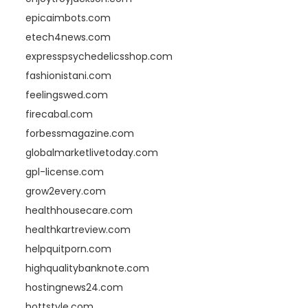
epicaimbots.com
etech4news.com
expresspsychedelicsshop.com
fashionistani.com
feelingswed.com
firecabal.com
forbessmagazine.com
globalmarketlivetoday.com
gpl-license.com
grow2every.com
healthhousecare.com
healthkartreview.com
helpquitporn.com
highqualitybanknote.com
hostingnews24.com
hottstyle.com