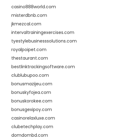
casino888world.com
misterdbnb.com
jkmezcal.com
intervaltrainingexercises.com
tyestylebusinesssolutions.com
royalpoipet.com
thestaurant.com
bestlinktrackingsoftware.com
clublubupoo.com
bonusmazijeu.com
bonuskyfojea.com
bonuskorokee.com
bonusgexipoy.com
casinorelaxluxe.com
clubetechplay.com
domdombd.com