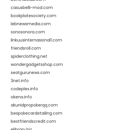
casusbelli-mod.com
bookplatesociety.com
lebnewsmedia.com
sonosonora.com
linkuusinternasional1.com
friendsroll.com
spiderclothing.net
wondergadgetsshop.com
seatgurunews.com
3net.info
codeplex.info
okena.info
akunidpropokerqq.com
bespokecardetailing.com
bestfriendscredit.com
elibrary.biz