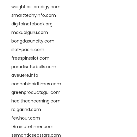
weightlossprodigy.com
smarttechyinfo.com
digitalnotebook.org
maxualguru.com
bongdasuncity.com
slot-pachi.com
freespinsslot.com
paradisefurballs.com
aveuere.info
cannabinoidtimes.com
greenproductsgui.com
healthconcerning.com
rojgarind.com
fewhour.com
18minutetimer.com
semanticseostars.com