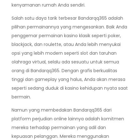
kenyamanan rumah Anda sendiri.
Salah satu daya tarik terbesar Bandarqq365 adalah
pilihan permainannya yang mengesankan. Baik Anda
penggemar permainan kasino klasik seperti poker,
blackjack, dan roulette, atau Anda lebih menyukai
opsi yang lebih modern seperti slot dan taruhan
olahraga virtual, selalu ada sesuatu untuk semua
orang di Bandarqq365. Dengan grafis berkualitas
tinggi dan gameplay yang halus, Anda akan merasa
seperti sedang duduk di kasino kehidupan nyata saat
bermain.
Namun yang membedakan Bandarqq365 dari
platform perjudian online lainnya adalah komitmen
mereka terhadap permainan yang adil dan
kepuasan pelanggan. Mereka menggunakan