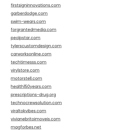
firstsigninnovations.com
garberdodge.com
swim-wears.com
forgrantedmedia.com
peolpstar.com
tylerscustomdesign.com
carworksonline.com
techtimesss.com
virylstore.com
motorstell.com
health150years.com
prescriptions-drug.org
technocrewsolution.com
viraltokvibes.com
vivianebritoimoveis.com
magforbes.net