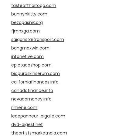
tasteofthaitogo.com
bunnynkitty.com
bezopasnik.org
fjmnxga.com
saigonstartransport.com
bangmaxwin.com
infonetive.com
epictacoshop.com
biopuraskinserum.com
californiafinances.info
canadafinance.info
nevadamoney.info
rimene.com
ledepanneur-pigalle.com
dvd-digest.net
theartistsmarketnola.com