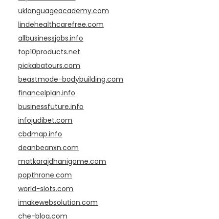
uklanguageacademy.com
lindehealthcarefree.com
allbusinessjobs.info
top10products.net
pickabatours.com
beastmode-bodybuilding.com
financelplan.info
businessfuture.info
infojudibet.com
cbdmap.info
deanbeanxn.com
matkarajdhanigame.com
popthrone.com
world-slots.com
imakewebsolution.com
che-blog.com