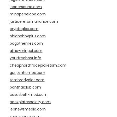
loopersound.com
minapenelope.com
justicereformalliance.com
cryptoglax.com
ohiohobbyplus.com
bogothemes.com
ajino-mingei.com
yourfreehost.info
cheapnorthfacejacketsm.com
gurjoshhomes.com
tombradydiet.com
bonthaiclub.com
casusbelli-mod.com
bookplatesociety.com
lebnewsmedia.com
sonosonora.com