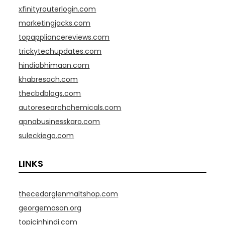
xfinityrouterlogin.com
marketingjacks.com
topappliancereviews.com
trickytechupdates.com
hindiabhimaan.com
khabresach.com
thecbdblogs.com
autoresearchchemicals.com
apnabusinesskaro.com
suleckiego.com
LINKS
thecedarglenmaltshop.com
georgemason.org
topicinhindi.com