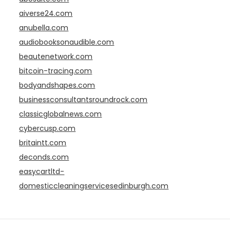
aiverse24.com
anubella.com
audiobooksonaudible.com
beautenetwork.com
bitcoin-tracing.com
bodyandshapes.com
businessconsultantsroundrock.com
classicglobalnews.com
cybercusp.com
britaintt.com
deconds.com
easycartltd-
domesticcleaningservicesedinburgh.com