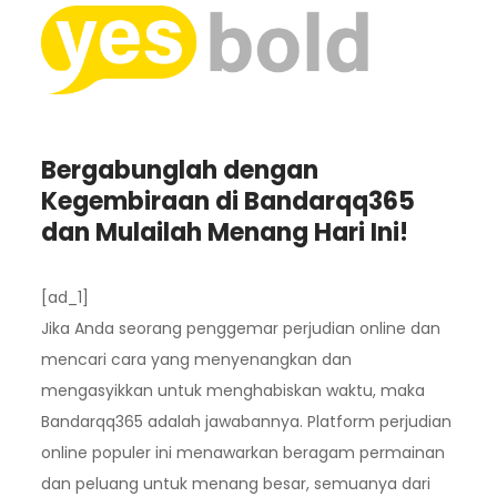
Skip
to
Pandu
Pelajari
content
panduan
Mendaf
mendaftar di
agen slot
di Agen
gacor dengan
mudah dan
Bergabunglah dengan
Slot Ga
cepat. Ikuti
Kegembiraan di Bandarqq365
langkah-
denga
langkah
dan Mulailah Menang Hari Ini!
sederhana
Mudah
untuk mulai
dan Ce
bermain dan
[ad_1]
menangkan
hadiah besar.
Jika Anda seorang penggemar perjudian online dan
mencari cara yang menyenangkan dan
mengasyikkan untuk menghabiskan waktu, maka
Bandarqq365 adalah jawabannya. Platform perjudian
online populer ini menawarkan beragam permainan
dan peluang untuk menang besar, semuanya dari