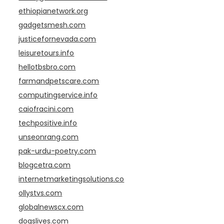
ethiopianetwork.org
gadgetsmesh.com
justicefornevada.com
leisuretours.info
hellotbsbro.com
farmandpetscare.com
computingservice.info
caiofracini.com
techpositive.info
unseonrang.com
pak-urdu-poetry.com
blogcetra.com
internetmarketingsolutions.co
ollystvs.com
globalnewscx.com
dogslives.com