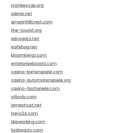
monkeycap.org
sdenix.net
amarinhillcrest.com
the-tourist.org
advogato.net
isafebag.net
bloombergz.com
enterpriseboosts.com
casino-kartenspiele.com
casino-automatenspiele.org
casino-tischspiele.com
otbody.com
jamestrust.net
trenz24.com
skipworking.com
loizbeauty.com