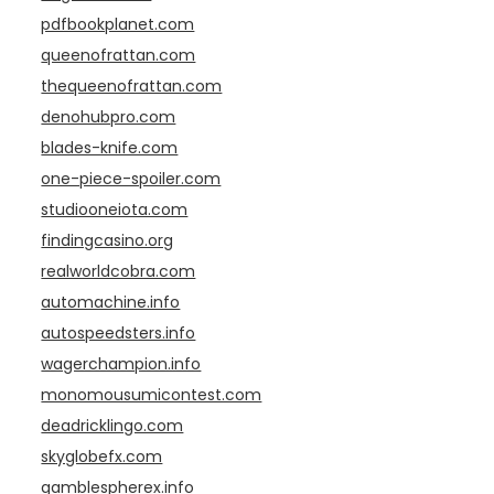
pdfbookplanet.com
queenofrattan.com
thequeenofrattan.com
denohubpro.com
blades-knife.com
one-piece-spoiler.com
studiooneiota.com
findingcasino.org
realworldcobra.com
automachine.info
autospeedsters.info
wagerchampion.info
monomousumicontest.com
deadricklingo.com
skyglobefx.com
gamblespherex.info