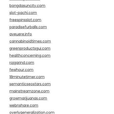
bongdasuncity.com
slot-pachi.com
freespinsslot.com
paradisefurballs.com
aveuere.info
cannabinoidtimes.com
greenproductsgui.com
healthconcerning.com
rojgarind.com
fewhour.com
18minutetimer.com
semanticseostars.com
mainstreamzone.com
growmarijuanas.com
webnshare.com
overlygeneralization.com