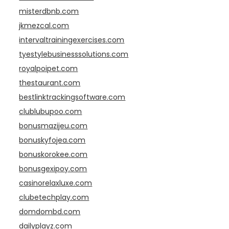
misterdbnb.com
jkmezcal.com
intervaltrainingexercises.com
tyestylebusinesssolutions.com
royalpoipet.com
thestaurant.com
bestlinktrackingsoftware.com
clublubupoo.com
bonusmazijeu.com
bonuskyfojea.com
bonuskorokee.com
bonusgexipoy.com
casinorelaxluxe.com
clubetechplay.com
domdombd.com
dailyplayz.com