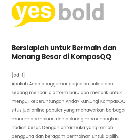
Skip
to
Pandu
Pelajari
content
panduan
Mendaf
mendaftar di
agen slot
di Agen
gacor dengan
mudah dan
Bersiaplah untuk Bermain dan
Slot Ga
cepat. Ikuti
Menang Besar di KompasQQ
langkah-
denga
langkah
sederhana
Mudah
untuk mulai
[ad_1]
dan Ce
bermain dan
Apakah Anda penggemar perjudian online dan
menangkan
hadiah besar.
sedang mencari platform baru dan menarik untuk
menguji keberuntungan Anda? Kunjungi KompasQQ,
situs judi online populer yang menawarkan berbagai
macam permainan dan peluang memenangkan
hadiah besar. Dengan antarmuka yang ramah
pengguna dan beragam permainan untuk dipilih,