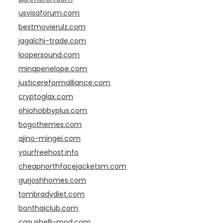
usvisaforum.com
bestmovierulz.com
jagalchi-trade.com
loopersound.com
minapenelope.com
justicereformalliance.com
cryptoglax.com
ohiohobbyplus.com
bogothemes.com
ajino-mingei.com
yourfreehost.info
cheapnorthfacejacketsm.com
gurjoshhomes.com
tombradydiet.com
bonthaiclub.com
casusbelli-mod.com