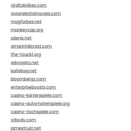
viraltokvibes.com
vivianebritoimoveis.com
magforbes.net
monkeycap.org
sdenix.net
amarinhillcrest.com
the-tourist.org
advogato.net
isafebag.net
bloombergz.com
enterpriseboosts.com
casino-kartenspiele.com
casino-automatenspiele.org
casino-tischspiele.com
otbody.com
jamestrust.net