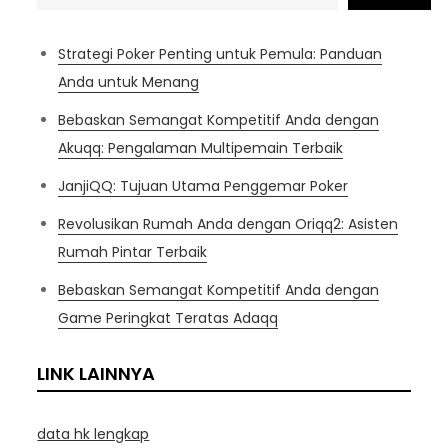
Strategi Poker Penting untuk Pemula: Panduan
Anda untuk Menang
Bebaskan Semangat Kompetitif Anda dengan
Akuqq: Pengalaman Multipemain Terbaik
JanjiQQ: Tujuan Utama Penggemar Poker
Revolusikan Rumah Anda dengan Oriqq2: Asisten
Rumah Pintar Terbaik
Bebaskan Semangat Kompetitif Anda dengan
Game Peringkat Teratas Adaqq
LINK LAINNYA
data hk lengkap