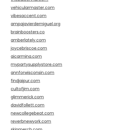
vehicularmaster.com
vibesaccent.com
ampajavierdemiguel.org
brainboosters.co
amberlately.com
joycebriscoe.com
aicarmina.com
mypartysupplystore.com
annforwisconsin.com
findjaipur.com
cultofjim.com
glimmerick.com
davidfollett.com
newcollegebeat.com
reverbnewyork.com
skinmerch.com