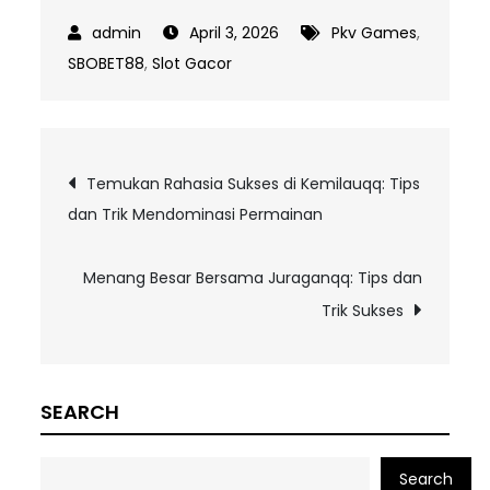
April 3, 2026
Pkv Games
,
SBOBET88
,
Slot Gacor
Post
Temukan Rahasia Sukses di Kemilauqq: Tips
dan Trik Mendominasi Permainan
navigation
Menang Besar Bersama Juraganqq: Tips dan
Trik Sukses
SEARCH
Search