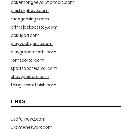
pokemongoevolutioncalc.com
phishingbase.com
racegamings.com
primejackpotstay.com
pokugaa.com
playvaultgame.com
playgrandresorts.com
romsportal.com
sportsdocfestival.com
shestylestore.com
thingsiwontfinish.com
LINKS
usafullnewz.com
uktimenetwork.com