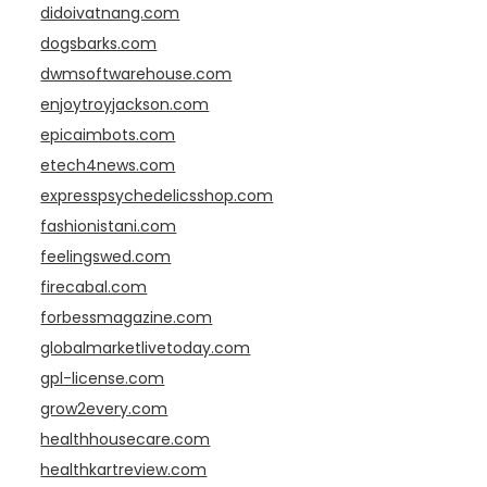
didoivatnang.com
dogsbarks.com
dwmsoftwarehouse.com
enjoytroyjackson.com
epicaimbots.com
etech4news.com
expresspsychedelicsshop.com
fashionistani.com
feelingswed.com
firecabal.com
forbessmagazine.com
globalmarketlivetoday.com
gpl-license.com
grow2every.com
healthhousecare.com
healthkartreview.com