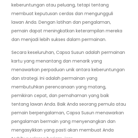
keberuntungan atau peluang, tetapi tentang
membuat keputusan cerdas dan mengungguli
lawan Anda. Dengan latihan dan pengalaman,
pemain dapat meningkatkan keterampilan mereka
dan menjadi lebih sukses dalam permainan.
Secara keseluruhan, Capsa Susun adalah permainan
kartu yang menantang dan menarik yang
menawarkan perpaduan unik antara keberuntungan
dan strategi. Ini adalah permainan yang
membutuhkan perencanaan yang matang,
pemikiran cepat, dan pemahaman yang baik
tentang lawan Anda. Baik Anda seorang pemula atau
pemain berpengalaman, Capsa Susun menawarkan
pengalaman bermain yang menyenangkan dan
mengasyikkan yang pasti akan membuat Anda