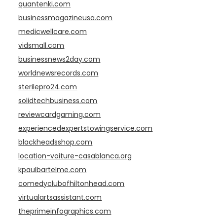
quantenki.com
businessmagazineusa.com
medicwellcare.com
vidsmall.com
businessnews2day.com
worldnewsrecords.com
sterilepro24.com
solidtechbusiness.com
reviewcardgaming.com
experiencedexpertstowingservice.com
blackheadsshop.com
location-voiture-casablanca.org
kpaulbartelme.com
comedyclubofhiltonhead.com
virtualartsassistant.com
theprimeinfographics.com