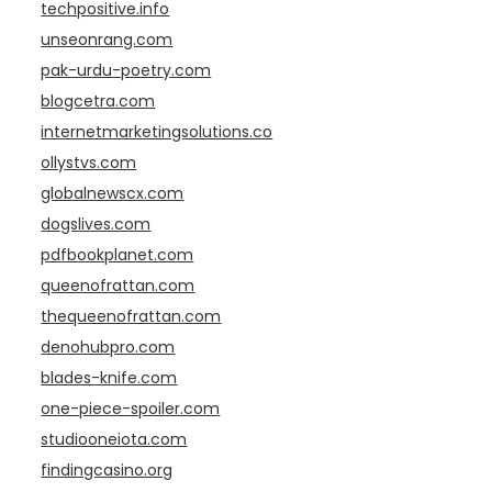
techpositive.info
unseonrang.com
pak-urdu-poetry.com
blogcetra.com
internetmarketingsolutions.co
ollystvs.com
globalnewscx.com
dogslives.com
pdfbookplanet.com
queenofrattan.com
thequeenofrattan.com
denohubpro.com
blades-knife.com
one-piece-spoiler.com
studiooneiota.com
findingcasino.org