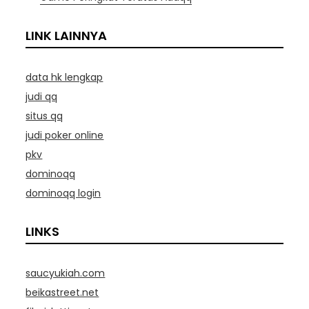
LINK LAINNYA
data hk lengkap
judi qq
situs qq
judi poker online
pkv
dominoqq
dominoqq login
LINKS
saucyukiah.com
beikastreet.net