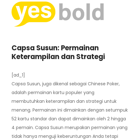
Skip
to
Pandu
Pelajari
content
panduan
Mendaf
mendaftar di
agen slot
di Agen
gacor dengan
mudah dan
Capsa Susun: Permainan
Slot Ga
cepat. Ikuti
Keterampilan dan Strategi
langkah-
denga
langkah
sederhana
Mudah
untuk mulai
[ad_1]
dan Ce
bermain dan
Capsa Susun, juga dikenal sebagai Chinese Poker,
menangkan
hadiah besar.
adalah permainan kartu populer yang
membutuhkan keterampilan dan strategi untuk
menang. Permainan ini dimainkan dengan setumpuk
52 kartu standar dan dapat dimainkan oleh 2 hingga
4 pemain. Capsa Susun merupakan permainan yang
tidak hanya menguji keberuntungan Anda tetapi