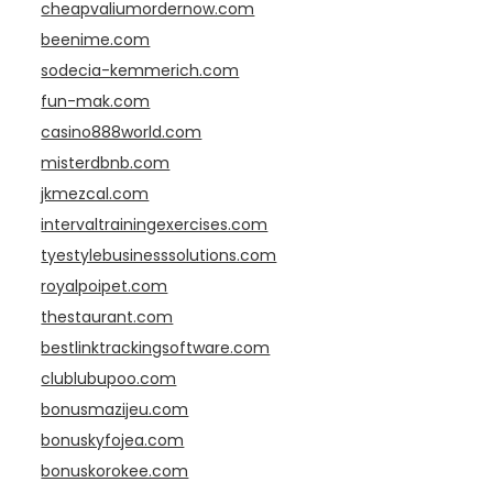
cheapvaliumordernow.com
beenime.com
sodecia-kemmerich.com
fun-mak.com
casino888world.com
misterdbnb.com
jkmezcal.com
intervaltrainingexercises.com
tyestylebusinesssolutions.com
royalpoipet.com
thestaurant.com
bestlinktrackingsoftware.com
clublubupoo.com
bonusmazijeu.com
bonuskyfojea.com
bonuskorokee.com