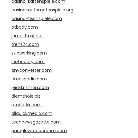
casino-kartenspiele.com
casino-automatenspiele.org
casino-tischspiele.com
otbody.com
jamestrust.net
trenz24.com
skipworking.com
loizbeauty.com
anyconverter.com
timespedia.com
jejakkrismon.com
diemthole.biz
ufabetkk.com
allquickmedia.com
technewsgazette.com
pureglowfacecream.com