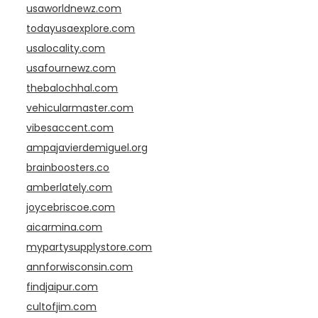
usaworldnewz.com
todayusaexplore.com
usalocality.com
usafournewz.com
thebalochhal.com
vehicularmaster.com
vibesaccent.com
ampajavierdemiguel.org
brainboosters.co
amberlately.com
joycebriscoe.com
aicarmina.com
mypartysupplystore.com
annforwisconsin.com
findjaipur.com
cultofjim.com