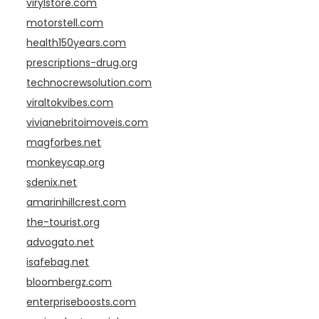
virylstore.com
motorstell.com
health150years.com
prescriptions-drug.org
technocrewsolution.com
viraltokvibes.com
vivianebritoimoveis.com
magforbes.net
monkeycap.org
sdenix.net
amarinhillcrest.com
the-tourist.org
advogato.net
isafebag.net
bloombergz.com
enterpriseboosts.com