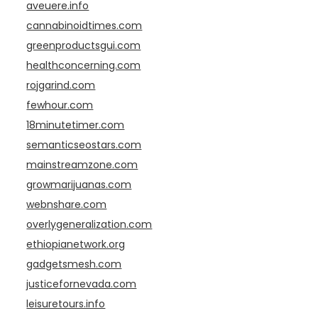
aveuere.info
cannabinoidtimes.com
greenproductsgui.com
healthconcerning.com
rojgarind.com
fewhour.com
18minutetimer.com
semanticseostars.com
mainstreamzone.com
growmarijuanas.com
webnshare.com
overlygeneralization.com
ethiopianetwork.org
gadgetsmesh.com
justicefornevada.com
leisuretours.info