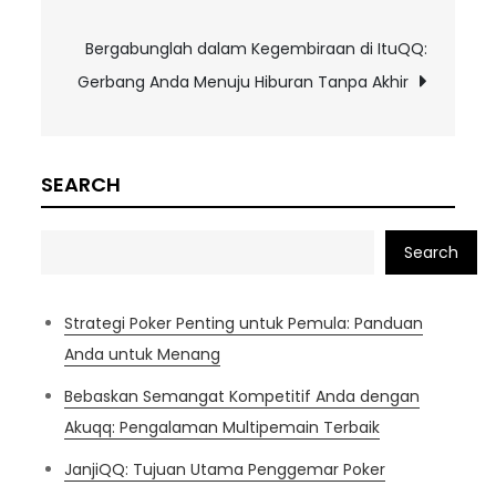
Bergabunglah dalam Kegembiraan di ItuQQ:
Gerbang Anda Menuju Hiburan Tanpa Akhir
SEARCH
Search
Strategi Poker Penting untuk Pemula: Panduan
Anda untuk Menang
Bebaskan Semangat Kompetitif Anda dengan
Akuqq: Pengalaman Multipemain Terbaik
JanjiQQ: Tujuan Utama Penggemar Poker