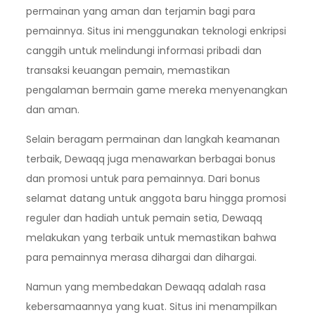
permainan yang aman dan terjamin bagi para
pemainnya. Situs ini menggunakan teknologi enkripsi
canggih untuk melindungi informasi pribadi dan
transaksi keuangan pemain, memastikan
pengalaman bermain game mereka menyenangkan
dan aman.
Selain beragam permainan dan langkah keamanan
terbaik, Dewaqq juga menawarkan berbagai bonus
dan promosi untuk para pemainnya. Dari bonus
selamat datang untuk anggota baru hingga promosi
reguler dan hadiah untuk pemain setia, Dewaqq
melakukan yang terbaik untuk memastikan bahwa
para pemainnya merasa dihargai dan dihargai.
Namun yang membedakan Dewaqq adalah rasa
kebersamaannya yang kuat. Situs ini menampilkan