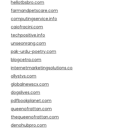
hellotbsbro.com
farmandpetscare.com
computingservice.info
caiofracini.com
techpositive.info
unseonrang.com
pak-urdu-poetry.com
blogcetra.com
internetmarketingsolutions.co
ollystvs.com
globalnewscx.com
dogslives.com
pdfbookplanet.com
queenofrattan.com
thequeenofrattan.com
denohubpro.com