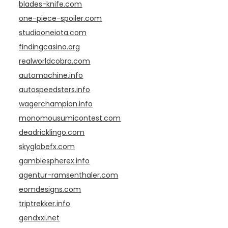
blades-knife.com
one-piece-spoiler.com
studiooneiota.com
findingcasino.org
realworldcobra.com
automachine.info
autospeedsters.info
wagerchampion.info
monomousumicontest.com
deadricklingo.com
skyglobefx.com
gamblespherex.info
agentur-ramsenthaler.com
eomdesigns.com
triptrekker.info
gendxxi.net