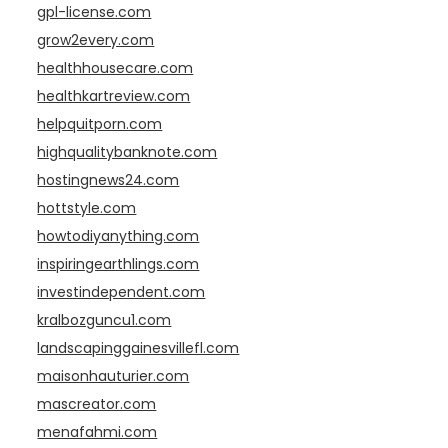
gpl-license.com
grow2every.com
healthhousecare.com
healthkartreview.com
helpquitporn.com
highqualitybanknote.com
hostingnews24.com
hottstyle.com
howtodiyanything.com
inspiringearthlings.com
investindependent.com
kralbozguncu1.com
landscapinggainesvillefl.com
maisonhauturier.com
mascreator.com
menafahmi.com