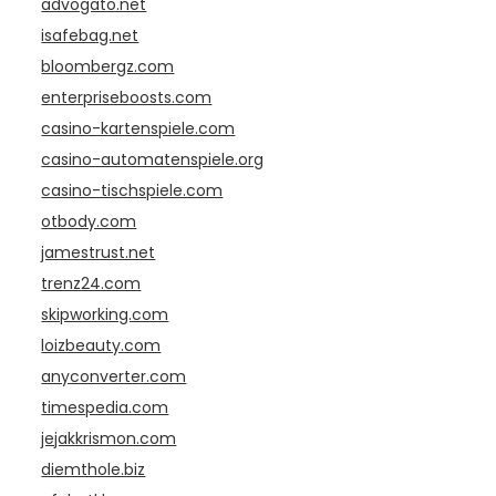
advogato.net
isafebag.net
bloombergz.com
enterpriseboosts.com
casino-kartenspiele.com
casino-automatenspiele.org
casino-tischspiele.com
otbody.com
jamestrust.net
trenz24.com
skipworking.com
loizbeauty.com
anyconverter.com
timespedia.com
jejakkrismon.com
diemthole.biz