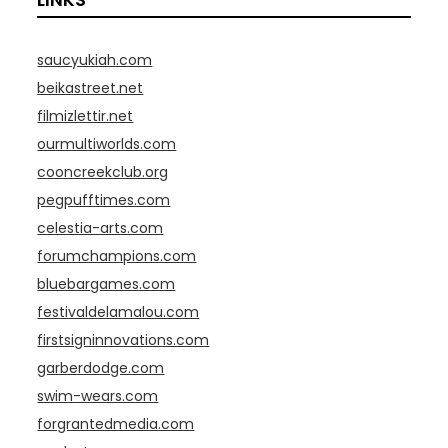
saucyukiah.com
beikastreet.net
filmizlettir.net
ourmultiworlds.com
cooncreekclub.org
pegpufftimes.com
celestia-arts.com
forumchampions.com
bluebargames.com
festivaldelamalou.com
firstsigninnovations.com
garberdodge.com
swim-wears.com
forgrantedmedia.com