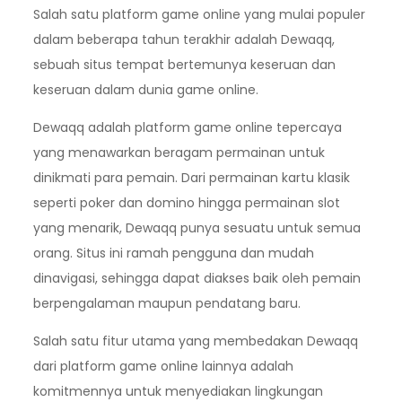
Salah satu platform game online yang mulai populer
dalam beberapa tahun terakhir adalah Dewaqq,
sebuah situs tempat bertemunya keseruan dan
keseruan dalam dunia game online.
Dewaqq adalah platform game online tepercaya
yang menawarkan beragam permainan untuk
dinikmati para pemain. Dari permainan kartu klasik
seperti poker dan domino hingga permainan slot
yang menarik, Dewaqq punya sesuatu untuk semua
orang. Situs ini ramah pengguna dan mudah
dinavigasi, sehingga dapat diakses baik oleh pemain
berpengalaman maupun pendatang baru.
Salah satu fitur utama yang membedakan Dewaqq
dari platform game online lainnya adalah
komitmennya untuk menyediakan lingkungan