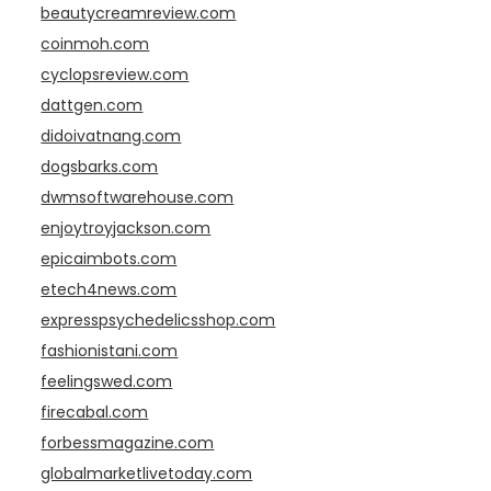
beautycreamreview.com
coinmoh.com
cyclopsreview.com
dattgen.com
didoivatnang.com
dogsbarks.com
dwmsoftwarehouse.com
enjoytroyjackson.com
epicaimbots.com
etech4news.com
expresspsychedelicsshop.com
fashionistani.com
feelingswed.com
firecabal.com
forbessmagazine.com
globalmarketlivetoday.com