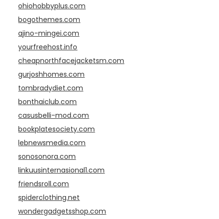
ohiohobbyplus.com
bogothemes.com
ajino-mingei.com
yourfreehost.info
cheapnorthfacejacketsm.com
gurjoshhomes.com
tombradydiet.com
bonthaiclub.com
casusbelli-mod.com
bookplatesociety.com
lebnewsmedia.com
sonosonora.com
linkuusinternasional1.com
friendsroll.com
spiderclothing.net
wondergadgetsshop.com