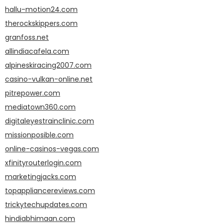
hallu-motion24.com
therockskippers.com
granfoss.net
allindiacafela.com
alpineskiracing2007.com
casino-vulkan-online.net
pitrepower.com
mediatown360.com
digitaleyestrainclinic.com
missionposible.com
online-casinos-vegas.com
xfinityrouterlogin.com
marketingjacks.com
topappliancereviews.com
trickytechupdates.com
hindiabhimaan.com