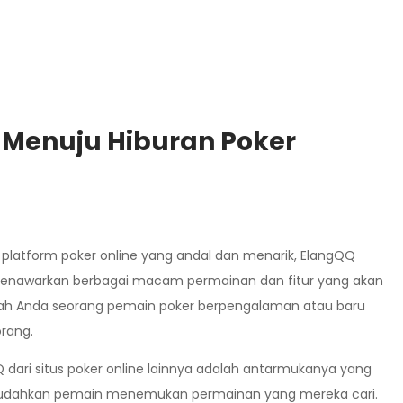
duan Mendaftar di Agen Slot Gacor d
ri panduan mendaftar di agen slot gacor dengan mudah dan cep
kan hadiah besar.
 Menuju Hiburan Poker
platform poker online yang andal dan menarik, ElangQQ
i menawarkan berbagai macam permainan dan fitur yang akan
ah Anda seorang pemain poker berpengalaman atau baru
rang.
ari situs poker online lainnya adalah antarmukanya yang
emudahkan pemain menemukan permainan yang mereka cari.