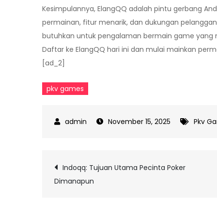
Kesimpulannya, ElangQQ adalah pintu gerbang And
permainan, fitur menarik, dan dukungan pelanggan t
butuhkan untuk pengalaman bermain game yang
Daftar ke ElangQQ hari ini dan mulai mainkan perma
[ad_2]
pkv games
November 15, 2025
Pkv G
Post
Indoqq: Tujuan Utama Pecinta Poker
Dimanapun
navigation