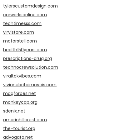
tylerscustomdesign.com
carworksonline.com
techtimesss.com
virylstore.com
motorstell.com
health150years.com
prescriptions-drug.org
technocrewsolution.com
viraltokvibes.com
vivianebritoimoveis.com
magforbes.net
monkeycap.org
sdenix.net
amarinhillcrest.com
the-tourist.org
advogato.net