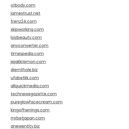
otbody.com
jamestrust.net
trenz24.com
skipworking.com
loizbeauty.com
anyconverter.com
timespedia.com
jejakkrismon.com
diemthole.biz
ufabetkk.com
allquickmedia.com
technewsgazette.com
pureglowfacecream.com
kingofherrings.com
mrbetjapan.com
anewentity.biz