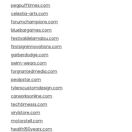
pegpufftimes.com
celestia-arts.com
forumchampions.com
bluebargames.com
festivaldelamalou.com
firstsigninnovations.com
garberdodge.com
swim-wears.com
forgrantedmedia.com
peolpstar.com
tylerscustomdesign.com
carworksonline.com
techtimesss.com
virylstore.com
motorstell.com
health150years.com