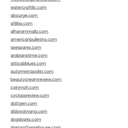
watercraftllc.com
abourge.com
afiliixs.com
alharammallz.com
americanbulletins.com
asespares.com
arabianstime.com
atticabblues.com
autometropolist.com
beautycreamreview.com
coinmoh.com
cyclopsreview.com
dattgen.com
didoivatnang.com
dogsbarks.com
dwmsoftwarehouse.com