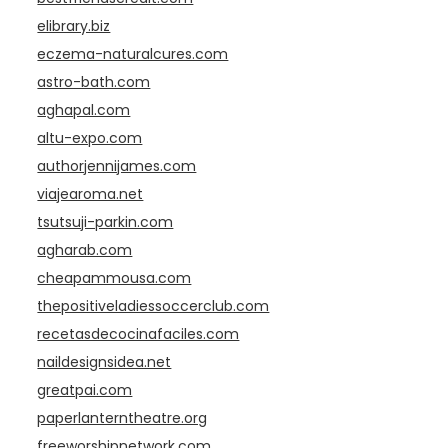
elibrary.biz
eczema-naturalcures.com
astro-bath.com
aghapal.com
altu-expo.com
authorjennijames.com
viajearoma.net
tsutsuji-parkin.com
agharab.com
cheapammousa.com
thepositiveladiessoccerclub.com
recetasdecocinafaciles.com
naildesignsidea.net
greatpai.com
paperlanterntheatre.org
freeworshipnetwork.com