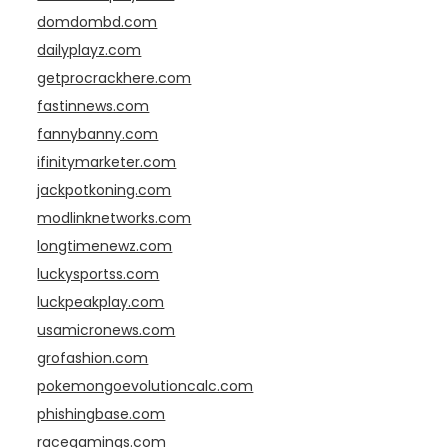
domdombd.com
dailyplayz.com
getprocrackhere.com
fastinnews.com
fannybanny.com
ifinitymarketer.com
jackpotkoning.com
modlinknetworks.com
longtimenewz.com
luckysportss.com
luckpeakplay.com
usamicronews.com
grofashion.com
pokemongoevolutioncalc.com
phishingbase.com
racegamings.com