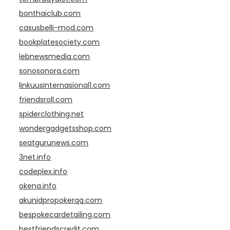
bonthaiclub.com
casusbelli-mod.com
bookplatesociety.com
lebnewsmedia.com
sonosonora.com
linkuusinternasional1.com
friendsroll.com
spiderclothing.net
wondergadgetsshop.com
seatgurunews.com
3net.info
codeplex.info
okena.info
akunidpropokerqq.com
bespokecardetailing.com
bestfriendscredit.com