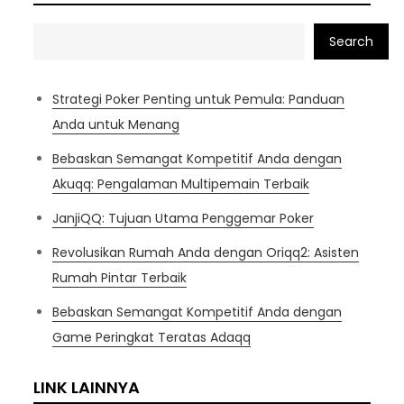
Search
Strategi Poker Penting untuk Pemula: Panduan
Anda untuk Menang
Bebaskan Semangat Kompetitif Anda dengan
Akuqq: Pengalaman Multipemain Terbaik
JanjiQQ: Tujuan Utama Penggemar Poker
Revolusikan Rumah Anda dengan Oriqq2: Asisten
Rumah Pintar Terbaik
Bebaskan Semangat Kompetitif Anda dengan
Game Peringkat Teratas Adaqq
LINK LAINNYA