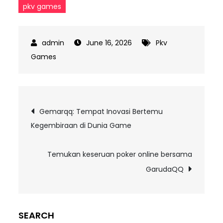
pkv games
June 16, 2026
Pkv
Games
Post
Gemarqq: Tempat Inovasi Bertemu
Kegembiraan di Dunia Game
navigation
Temukan keseruan poker online bersama
GarudaQQ
SEARCH