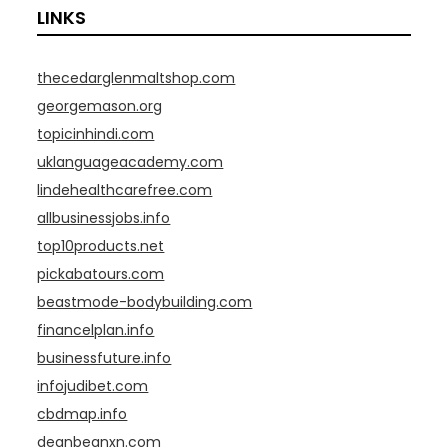
LINKS
thecedarglenmaltshop.com
georgemason.org
topicinhindi.com
uklanguageacademy.com
lindehealthcarefree.com
allbusinessjobs.info
top10products.net
pickabatours.com
beastmode-bodybuilding.com
financelplan.info
businessfuture.info
infojudibet.com
cbdmap.info
deanbeanxn.com