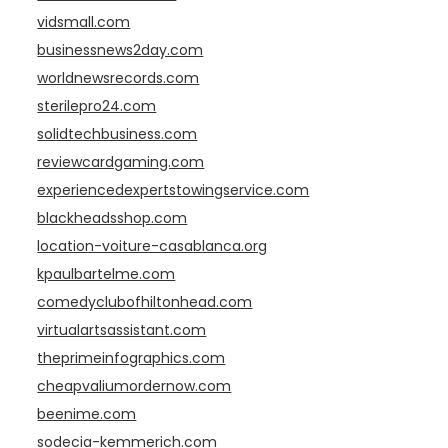
vidsmall.com
businessnews2day.com
worldnewsrecords.com
sterilepro24.com
solidtechbusiness.com
reviewcardgaming.com
experiencedexpertstowingservice.com
blackheadsshop.com
location-voiture-casablanca.org
kpaulbartelme.com
comedyclubofhiltonhead.com
virtualartsassistant.com
theprimeinfographics.com
cheapvaliumordernow.com
beenime.com
sodecia-kemmerich.com