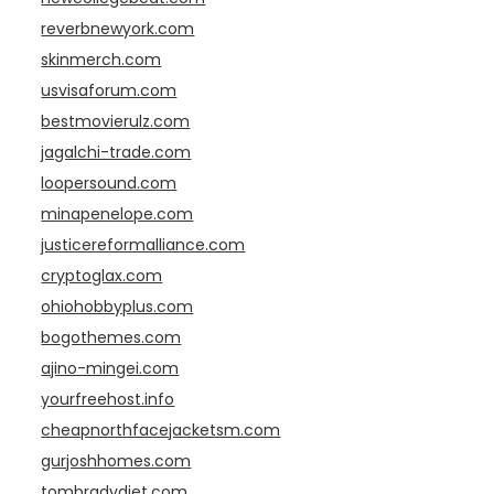
reverbnewyork.com
skinmerch.com
usvisaforum.com
bestmovierulz.com
jagalchi-trade.com
loopersound.com
minapenelope.com
justicereformalliance.com
cryptoglax.com
ohiohobbyplus.com
bogothemes.com
ajino-mingei.com
yourfreehost.info
cheapnorthfacejacketsm.com
gurjoshhomes.com
tombradydiet.com