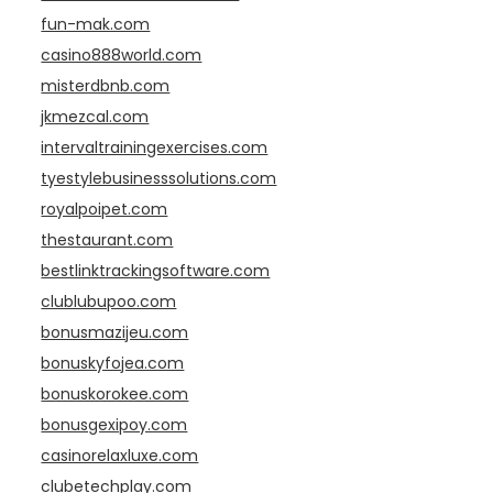
fun-mak.com
casino888world.com
misterdbnb.com
jkmezcal.com
intervaltrainingexercises.com
tyestylebusinesssolutions.com
royalpoipet.com
thestaurant.com
bestlinktrackingsoftware.com
clublubupoo.com
bonusmazijeu.com
bonuskyfojea.com
bonuskorokee.com
bonusgexipoy.com
casinorelaxluxe.com
clubetechplay.com