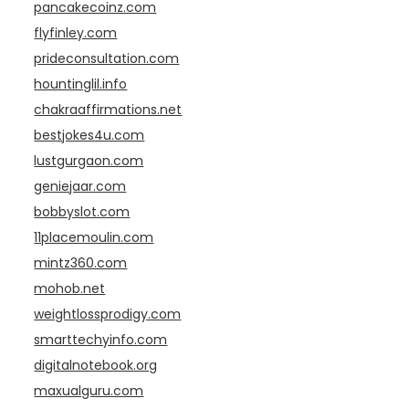
pancakecoinz.com
flyfinley.com
prideconsultation.com
hountinglil.info
chakraaffirmations.net
bestjokes4u.com
lustgurgaon.com
geniejaar.com
bobbyslot.com
11placemoulin.com
mintz360.com
mohob.net
weightlossprodigy.com
smarttechyinfo.com
digitalnotebook.org
maxualguru.com