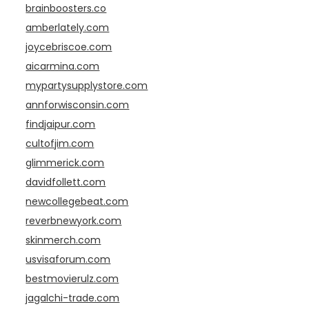
brainboosters.co
amberlately.com
joycebriscoe.com
aicarmina.com
mypartysupplystore.com
annforwisconsin.com
findjaipur.com
cultofjim.com
glimmerick.com
davidfollett.com
newcollegebeat.com
reverbnewyork.com
skinmerch.com
usvisaforum.com
bestmovierulz.com
jagalchi-trade.com