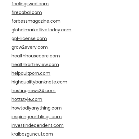
feelingswed.com
firecabal.com
forbessmagazine.com
globalmarketlivetoday.com
gpl-license.com
grow2every.com
healthhousecare.com
healthkartreview.com
helpquitporn.com
highqualitybanknote.com
hostingnews24.com
hottstyle.com
howtodiyanything.com
inspiringearthlings.com
investindependent.com
kralbozguncu1.com