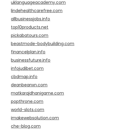
uklanguageacademy.com
lindehealthcarefree.com
allbusinessjobs.info
top10products.net
pickabatours.com
beastmode-bodybuilding.com
financelplan.info
businessfuture.info
infojudibet.com
cbdmap.info
deanbeanxn.com
matkarajdhanigame.com
popthrone.com
world-slots.com
imakewebsolution.com
che-blog.com