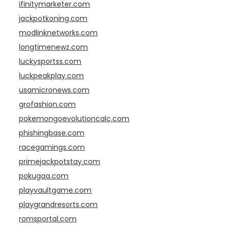
ifinitymarketer.com
jackpotkoning.com
modlinknetworks.com
longtimenewz.com
luckysportss.com
luckpeakplay.com
usamicronews.com
grofashion.com
pokemongoevolutioncalc.com
phishingbase.com
racegamings.com
primejackpotstay.com
pokugaa.com
playvaultgame.com
playgrandresorts.com
romsportal.com