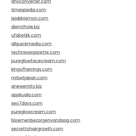
anyconverter.com
timespedia.com
jejakkrismon.com
diemthole.biz
ufabetkk.com
allquickmedia.com
technewsgazette.com
pureglowfacecream.com
kingofherrings.com
mrbetjapan.com
anewentity.biz
appkuala.com
seo7days.com
pureglowcream.com
bloemenbezorgenvandaag.com
secrettohairgrowth.com