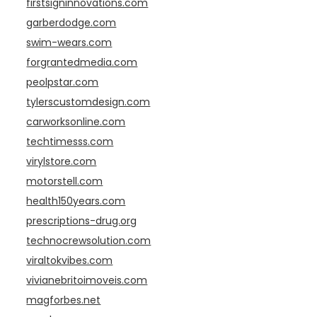
firstsigninnovations.com
garberdodge.com
swim-wears.com
forgrantedmedia.com
peolpstar.com
tylerscustomdesign.com
carworksonline.com
techtimesss.com
virylstore.com
motorstell.com
health150years.com
prescriptions-drug.org
technocrewsolution.com
viraltokvibes.com
vivianebritoimoveis.com
magforbes.net