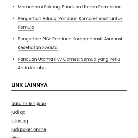
Memahami Sakong: Panduan Utama Permainan
Pengertian Aduqq: Panduan Komprehensif untuk
Pemula
Pengertian PKV: Panduan Komprehensif Asuransi
Kesehatan Swasta
Panduan Utama PKV Games: Semua yang Perlu
Anda Ketahui
LINK LAINNYA
data hk lengkap
judi qq
situs qq
judi poker online
pkv