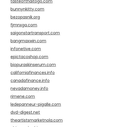
tasteofthaitogo.com
bunnynkitty.com
bezopasnik.org
fjmnxga.com
saigonstartransport.com
bangmaxwin.com
infonetive.com
epictacoshop.com
biopuraskinserum.com
californiafinances.info
canadafinance.info
nevadamoney.info
rimene.com
ledepanneur-pigalle.com
dvd-digest.net
theartistsmarketnola.com