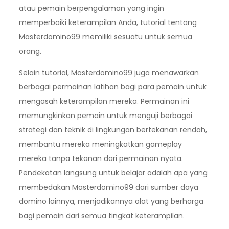
atau pemain berpengalaman yang ingin
memperbaiki keterampilan Anda, tutorial tentang
Masterdomino99 memiliki sesuatu untuk semua
orang.
Selain tutorial, Masterdomino99 juga menawarkan
berbagai permainan latihan bagi para pemain untuk
mengasah keterampilan mereka. Permainan ini
memungkinkan pemain untuk menguji berbagai
strategi dan teknik di lingkungan bertekanan rendah,
membantu mereka meningkatkan gameplay
mereka tanpa tekanan dari permainan nyata.
Pendekatan langsung untuk belajar adalah apa yang
membedakan Masterdomino99 dari sumber daya
domino lainnya, menjadikannya alat yang berharga
bagi pemain dari semua tingkat keterampilan.