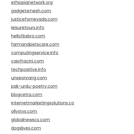
ethiopianetwork.org
gadgetsmesh.com
justicefornevada.com
leisuretours.info
hellotbsbro.com
farmandpetscare.com
computingservice.info
caiofracini.com
techpositive.info
unseonrang.com
pak-urdu-poetry.com
blogcetra.com
internetmarketingsolutions.co
ollystvs.com
globalnewscx.com
dogslives.com