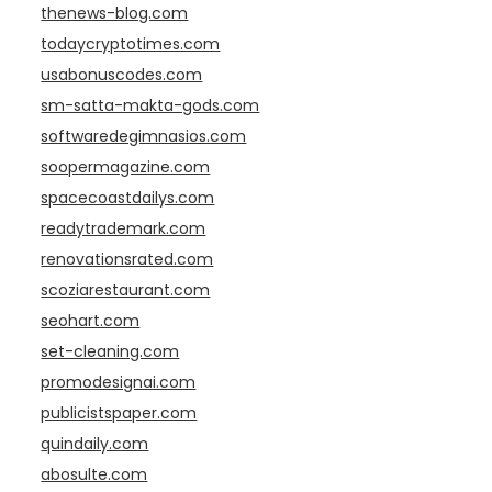
thenews-blog.com
todaycryptotimes.com
usabonuscodes.com
sm-satta-makta-gods.com
softwaredegimnasios.com
soopermagazine.com
spacecoastdailys.com
readytrademark.com
renovationsrated.com
scoziarestaurant.com
seohart.com
set-cleaning.com
promodesignai.com
publicistspaper.com
quindaily.com
abosulte.com