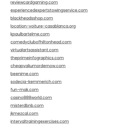
reviewcardgaming.com
experiencedexpertstowingservice.com
blackheadsshop.com
location-voiture-casablanca.org
kpaulbartelme.com
comedyclubofhiltonhead.com
virtualartsassistant.com
theprimeinfographics.com
cheapvaliumordernow.com
beenime.com
sodecia-kemmerich.com
fun-mak.com
casino888world.com
misterdbnb.com
jkmezcal.com
intervaltrainingexercises.com