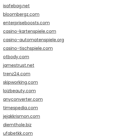
isafebag.net
bloombergz.com
enterpriseboosts.com
casino-kartenspiele.com
casino-automatenspiele.org
casino-tischspiele.com
otbody.com
jamestrust.net
trenz24.com
skipworking.com
loizbeauty.com
anyconverter.com
timespedia.com
jejakkrismon.com
diemthole.biz
ufabetkk.com