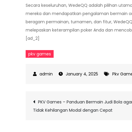
Secara keseluruhan, WedeQQ adalah pilihan utama
mereka dan mendapatkan pengalaman bermain on
beragam permainan, turnamen, dan fitur, WedeQQ 
melepaskan keterampilan poker Anda dan mencoba
[ad_2]
pkv games
January 4, 2025
Pkv Gam
Post
PKV Games – Panduan Bermain Judi Bola aga
Tidak Kehilangan Modal dengan Cepat
navigation