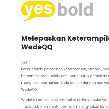
Skip
to
Pan
Pelaja
content
menang
Melepaskan Keterampil
WedeQQ
[ad_1]
Poker adalah permainan keterampilan, strategi, da
berpengalaman, selalu ada ruang untuk perbaikan 
mengasah permainan Anda adalah dengan bermain p
WedeQQ.
WedeQQ adalah platform poker online populer y
fitur untuk membantu pemain meningkatkan kete