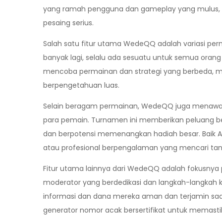
yang ramah pengguna dan gameplay yang mulus, 
pesaing serius.
Salah satu fitur utama WedeQQ adalah variasi per
banyak lagi, selalu ada sesuatu untuk semua or
mencoba permainan dan strategi yang berbeda, 
berpengetahuan luas.
Selain beragam permainan, WedeQQ juga menawarka
para pemain. Turnamen ini memberikan peluang b
dan berpotensi memenangkan hadiah besar. Baik
atau profesional berpengalaman yang mencari ta
Fitur utama lainnya dari WedeQQ adalah fokusny
moderator yang berdedikasi dan langkah-langkah 
informasi dan dana mereka aman dan terjamin saa
generator nomor acak bersertifikat untuk memas