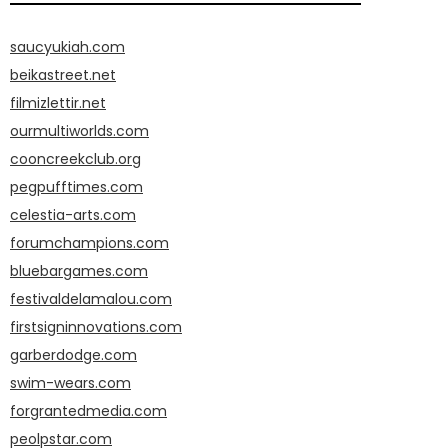
saucyukiah.com
beikastreet.net
filmizlettir.net
ourmultiworlds.com
cooncreekclub.org
pegpufftimes.com
celestia-arts.com
forumchampions.com
bluebargames.com
festivaldelamalou.com
firstsigninnovations.com
garberdodge.com
swim-wears.com
forgrantedmedia.com
peolpstar.com