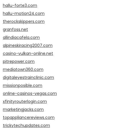
hallu-forte3.com
hallu-motion24.com
therockskippers.com
granfoss.net
allindiacafela.com
alpineskiracing2007.com
casino-vulkan-online.net
pitrepower.com
mediatown360.com
digitaleyestrainclinic.com
missionposible.com
online-casinos-vegas.com
xfinityrouterlogin.com
marketingjacks.com
topappliancereviews.com
trickytechupdates.com