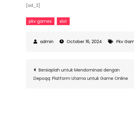
[ad_2]
pkv games
slot
October 16, 2024
Pkv Ga
Post
Bersiaplah untuk Mendominasi dengan
Depoqq: Platform Utama untuk Game Online
navigation