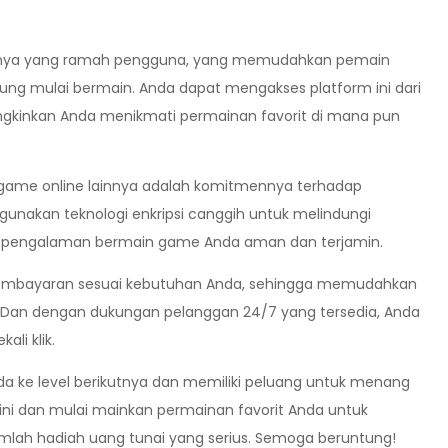
kanya yang ramah pengguna, yang memudahkan pemain
sung mulai bermain. Anda dapat mengakses platform ini dari
ngkinkan Anda menikmati permainan favorit di mana pun
ame online lainnya adalah komitmennya terhadap
gunakan teknologi enkripsi canggih untuk melindungi
n pengalaman bermain game Anda aman dan terjamin.
 pembayaran sesuai kebutuhan Anda, sehingga memudahkan
 Dan dengan dukungan pelanggan 24/7 yang tersedia, Anda
li klik.
a ke level berikutnya dan memiliki peluang untuk menang
ini dan mulai mainkan permainan favorit Anda untuk
h hadiah uang tunai yang serius. Semoga beruntung!