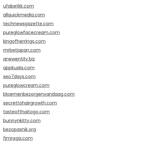
ufabetkk.com
allquickmedia.com
technewsgazette.com
pureglowfacecream.com
kingofherrings.com
mrbetjapan.com
anewentity.biz
appkuala.com
seo7days.com
pureglowcream.com
bloemenbezorgenvandaag.com
secrettohairgrowth.com
tasteofthaitogo.com
bunnynkitty.com
bezopasnik.org
fjmnxga.com