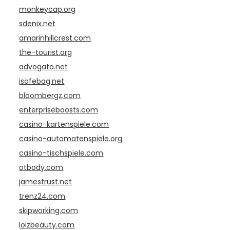
monkeycap.org
sdenix.net
amarinhillcrest.com
the-tourist.org
advogato.net
isafebag.net
bloombergz.com
enterpriseboosts.com
casino-kartenspiele.com
casino-automatenspiele.org
casino-tischspiele.com
otbody.com
jamestrust.net
trenz24.com
skipworking.com
loizbeauty.com