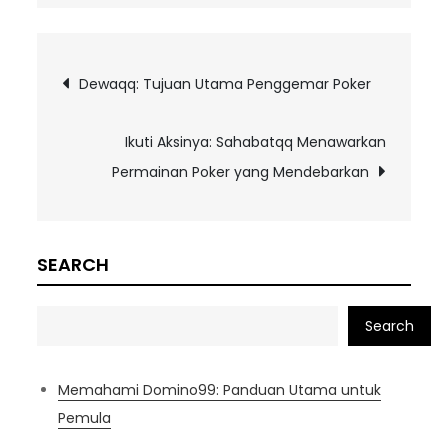
Post
Dewaqq: Tujuan Utama Penggemar Poker
navigation
Ikuti Aksinya: Sahabatqq Menawarkan
Permainan Poker yang Mendebarkan
SEARCH
Search
Memahami Domino99: Panduan Utama untuk
Pemula