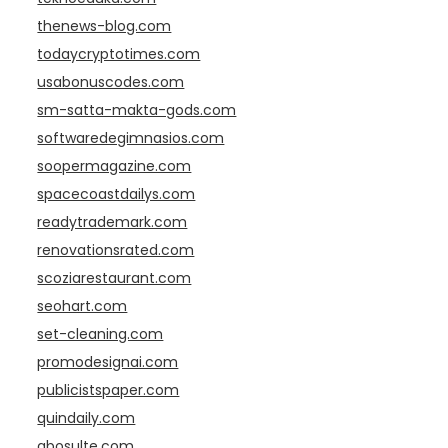
thenews-blog.com
todaycryptotimes.com
usabonuscodes.com
sm-satta-makta-gods.com
softwaredegimnasios.com
soopermagazine.com
spacecoastdailys.com
readytrademark.com
renovationsrated.com
scoziarestaurant.com
seohart.com
set-cleaning.com
promodesignai.com
publicistspaper.com
quindaily.com
abosulte.com