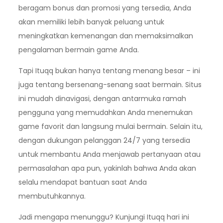
beragam bonus dan promosi yang tersedia, Anda
akan memiliki lebih banyak peluang untuk
meningkatkan kemenangan dan memaksimalkan
pengalaman bermain game Anda.
Tapi Ituqq bukan hanya tentang menang besar – ini
juga tentang bersenang-senang saat bermain. Situs
ini mudah dinavigasi, dengan antarmuka ramah
pengguna yang memudahkan Anda menemukan
game favorit dan langsung mulai bermain. Selain itu,
dengan dukungan pelanggan 24/7 yang tersedia
untuk membantu Anda menjawab pertanyaan atau
permasalahan apa pun, yakinlah bahwa Anda akan
selalu mendapat bantuan saat Anda
membutuhkannya.
Jadi mengapa menunggu? Kunjungi Ituqq hari ini