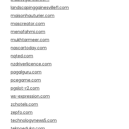
landscapinggainesvillefl.com
maisonhauturier.com
mascreator.com
menafahmi.com
mukhtarmeer.com
nascartoday.com
nqted.com
nzdriverlicence.com
pagalguru.com
pcegame.com
pgslot-r2.com
ws-expression.com
zchotels.com
zepfo.com
technologynews5.com
teknoeduka.com