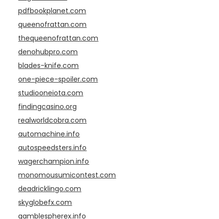
pdfbookplanet.com
queenofrattan.com
thequeenofrattan.com
denohubpro.com
blades-knife.com
one-piece-spoiler.com
studiooneiota.com
findingcasino.org
realworldcobra.com
automachine.info
autospeedsters.info
wagerchampion.info
monomousumicontest.com
deadricklingo.com
skyglobefx.com
gamblespherex.info