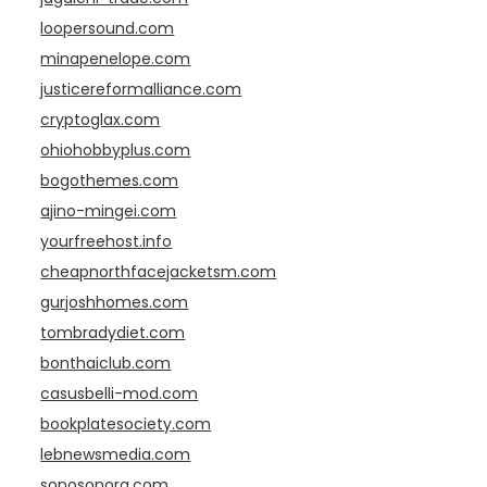
loopersound.com
minapenelope.com
justicereformalliance.com
cryptoglax.com
ohiohobbyplus.com
bogothemes.com
ajino-mingei.com
yourfreehost.info
cheapnorthfacejacketsm.com
gurjoshhomes.com
tombradydiet.com
bonthaiclub.com
casusbelli-mod.com
bookplatesociety.com
lebnewsmedia.com
sonosonora.com