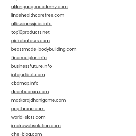
uklanguageacademy.com
lindehealthcarefree.com
allbusinessjobs.info
top10products.net
pickabatours.com
beastmode-bodybuilding.com
financelplan.info
businessfuture.info
infojudibet.com
cbdmap.info
deanbeanxn.com
matkarajdhanigame.com
popthrone.com
world-slots.com
imakewebsolution.com
che-blog.com