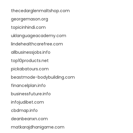
thecedarglenmaltshop.com
georgemason.org
topicinhindi.com
uklanguageacademy.com
lindehealthcarefree.com
allbusinessjobs.info
top10products.net
pickabatours.com
beastmode-bodybuilding.com
financelplan.info
businessfuture.info
infojudibet.com
cbdmap.info
deanbeanxn.com
matkarajdhanigame.com