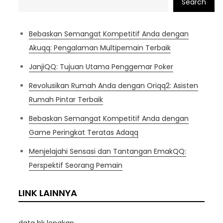
Search
Bebaskan Semangat Kompetitif Anda dengan
Akuqq: Pengalaman Multipemain Terbaik
JanjiQQ: Tujuan Utama Penggemar Poker
Revolusikan Rumah Anda dengan Oriqq2: Asisten
Rumah Pintar Terbaik
Bebaskan Semangat Kompetitif Anda dengan
Game Peringkat Teratas Adaqq
Menjelajahi Sensasi dan Tantangan EmakQQ:
Perspektif Seorang Pemain
LINK LAINNYA
data hk lengkap