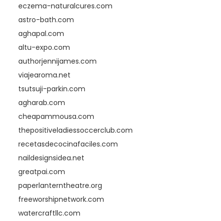
eczema-naturalcures.com
astro-bath.com
aghapal.com
altu-expo.com
authorjennijames.com
viajearoma.net
tsutsuji-parkin.com
agharab.com
cheapammousa.com
thepositiveladiessoccerclub.com
recetasdecocinafaciles.com
naildesignsidea.net
greatpai.com
paperlanterntheatre.org
freeworshipnetwork.com
watercraftllc.com