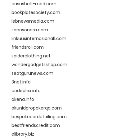
casusbelli-mod.com
bookplatesociety.com
lebnewsmedia.com
sonosonora.com
linkuusinternasional1.com
friendsroll.com
spiderclothing.net
wondergadgetsshop.com
seatgurunews.com
3net.info
codeplex.info
okena.info
akunidpropokerqq.com
bespokecardetailing.com
bestfriendscredit.com
elibrary.biz