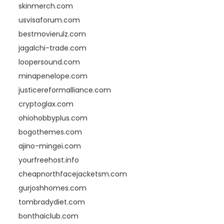
skinmerch.com
usvisaforum.com
bestmovierulz.com
jagalchi-trade.com
loopersound.com
minapenelope.com
justicereformalliance.com
cryptoglax.com
ohiohobbyplus.com
bogothemes.com
ajino-mingei.com
yourfreehost.info
cheapnorthfacejacketsm.com
gurjoshhomes.com
tombradydiet.com
bonthaiclub.com