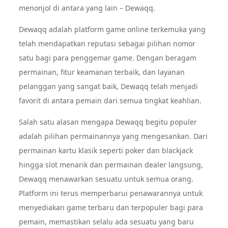
menonjol di antara yang lain – Dewaqq.
Dewaqq adalah platform game online terkemuka yang
telah mendapatkan reputasi sebagai pilihan nomor
satu bagi para penggemar game. Dengan beragam
permainan, fitur keamanan terbaik, dan layanan
pelanggan yang sangat baik, Dewaqq telah menjadi
favorit di antara pemain dari semua tingkat keahlian.
Salah satu alasan mengapa Dewaqq begitu populer
adalah pilihan permainannya yang mengesankan. Dari
permainan kartu klasik seperti poker dan blackjack
hingga slot menarik dan permainan dealer langsung,
Dewaqq menawarkan sesuatu untuk semua orang.
Platform ini terus memperbarui penawarannya untuk
menyediakan game terbaru dan terpopuler bagi para
pemain, memastikan selalu ada sesuatu yang baru