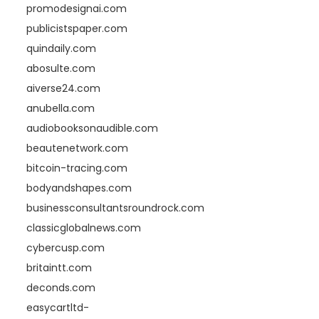
promodesignai.com
publicistspaper.com
quindaily.com
abosulte.com
aiverse24.com
anubella.com
audiobooksonaudible.com
beautenetwork.com
bitcoin-tracing.com
bodyandshapes.com
businessconsultantsroundrock.com
classicglobalnews.com
cybercusp.com
britaintt.com
deconds.com
easycartltd-