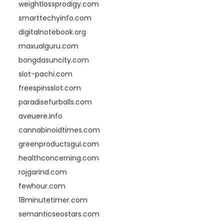
weightlossprodigy.com
smarttechyinfo.com
digitalnotebook.org
maxualguru.com
bongdasuncity.com
slot-pachi.com
freespinsslot.com
paradisefurballs.com
aveuere.info
cannabinoidtimes.com
greenproductsgui.com
healthconcerning.com
rojgarind.com
fewhour.com
18minutetimer.com
semanticseostars.com