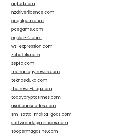
nqted.com
nzdriverlicence.com
pagalguru.com
pcegame.com
pgslot-r2.com
ws-expression.com
zchotels.com
zepfo.com
technologynews5.com
teknoeduka.com
thenews-blog.com
todaycryptotimes.com
usabonuscodes.com
sm-satta-makta-gods.com
softwaredegimnasios.com
soopermagazine.com