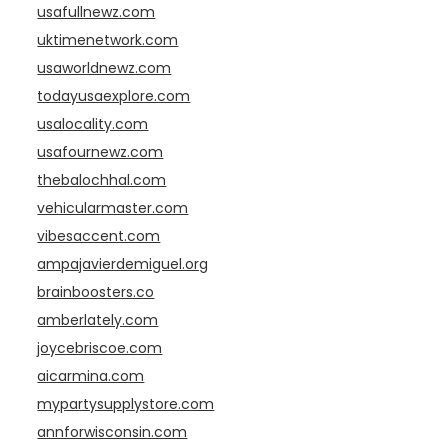
usafullnewz.com
uktimenetwork.com
usaworldnewz.com
todayusaexplore.com
usalocality.com
usafournewz.com
thebalochhal.com
vehicularmaster.com
vibesaccent.com
ampajavierdemiguel.org
brainboosters.co
amberlately.com
joycebriscoe.com
aicarmina.com
mypartysupplystore.com
annforwisconsin.com