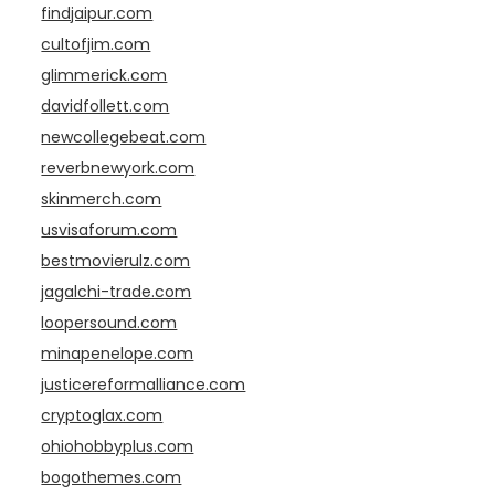
findjaipur.com
cultofjim.com
glimmerick.com
davidfollett.com
newcollegebeat.com
reverbnewyork.com
skinmerch.com
usvisaforum.com
bestmovierulz.com
jagalchi-trade.com
loopersound.com
minapenelope.com
justicereformalliance.com
cryptoglax.com
ohiohobbyplus.com
bogothemes.com