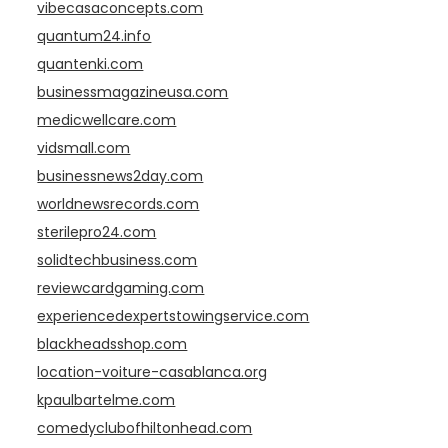
vibecasaconcepts.com
quantum24.info
quantenki.com
businessmagazineusa.com
medicwellcare.com
vidsmall.com
businessnews2day.com
worldnewsrecords.com
sterilepro24.com
solidtechbusiness.com
reviewcardgaming.com
experiencedexpertstowingservice.com
blackheadsshop.com
location-voiture-casablanca.org
kpaulbartelme.com
comedyclubofhiltonhead.com