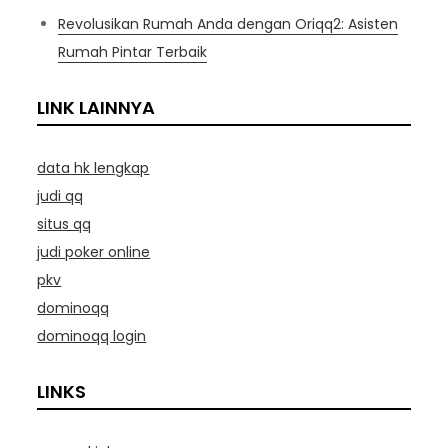
Revolusikan Rumah Anda dengan Oriqq2: Asisten
Rumah Pintar Terbaik
LINK LAINNYA
data hk lengkap
judi qq
situs qq
judi poker online
pkv
dominoqq
dominoqq login
LINKS