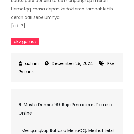
Ketika para peneliti terus mengungkap misteri
Hematqq, masa depan kedokteran tampak lebih
cerah dari sebelumnya.
[ad_2]
pkv games
December 29, 2024
Pkv
Games
Post
MasterDomino99: Raja Permainan Domino
Online
navigation
Mengungkap Rahasia MenuQQ: Melihat Lebih