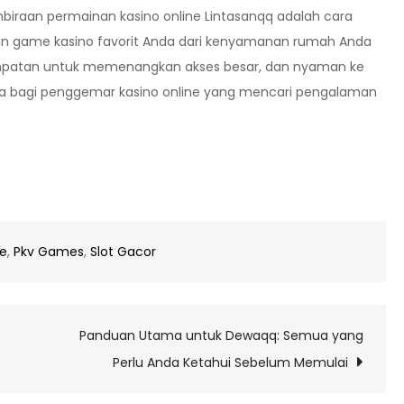
mbiraan permainan kasino online Lintasanqq adalah cara
n game kasino favorit Anda dari kenyamanan rumah Anda
kesempatan untuk memenangkan akses besar, dan nyaman ke
ama bagi penggemar kasino online yang mencari pengalaman
ne
,
Pkv Games
,
Slot Gacor
Panduan Utama untuk Dewaqq: Semua yang
Perlu Anda Ketahui Sebelum Memulai