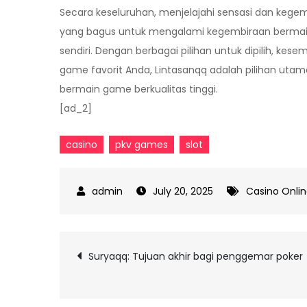
Secara keseluruhan, menjelajahi sensasi dan kege
yang bagus untuk mengalami kegembiraan bermai
sendiri. Dengan berbagai pilihan untuk dipilih, 
game favorit Anda, Lintasanqq adalah pilihan ut
bermain game berkualitas tinggi.
[ad_2]
casino
pkv games
slot
July 20, 2025
Casino Onli
Post
Suryaqq: Tujuan akhir bagi penggemar poker
navigation