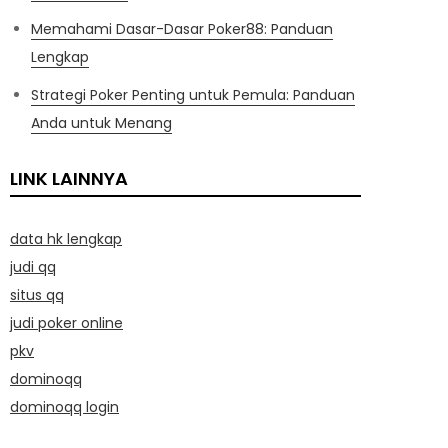
Memahami Dasar-Dasar Poker88: Panduan
Lengkap
Strategi Poker Penting untuk Pemula: Panduan
Anda untuk Menang
LINK LAINNYA
data hk lengkap
judi qq
situs qq
judi poker online
pkv
dominoqq
dominoqq login