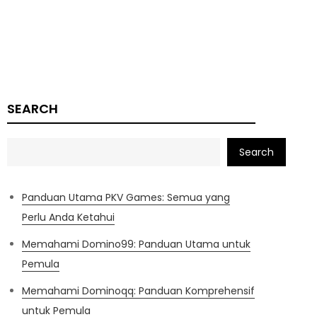
engan Mudah dan Cepat
at. Ikuti langkah-langkah sederhana untuk mulai bermain dan
SEARCH
Search
Panduan Utama PKV Games: Semua yang
Perlu Anda Ketahui
Memahami Domino99: Panduan Utama untuk
Pemula
Memahami Dominoqq: Panduan Komprehensif
untuk Pemula