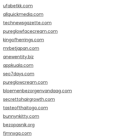
ufabetkk.com
allquickmedia.com
technewsgazette.com
pureglowfacecream.com
kingofherrings.com
mrbetjapan.com
anewentity.biz
appkuala.com
seo7days.com
pureglowcream.com
bloemenbezorgenvandaag.com
secrettohairgrowth.com
tasteofthaitogo.com
bunnynkitty.com
bezopasnik.org
fjmnxga.com