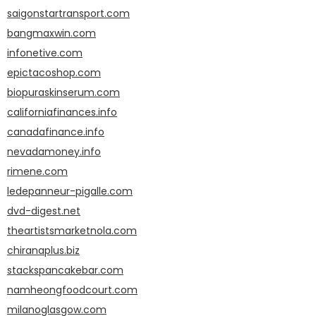
saigonstartransport.com
bangmaxwin.com
infonetive.com
epictacoshop.com
biopuraskinserum.com
californiafinances.info
canadafinance.info
nevadamoney.info
rimene.com
ledepanneur-pigalle.com
dvd-digest.net
theartistsmarketnola.com
chiranaplus.biz
stackspancakebar.com
namheongfoodcourt.com
milanoglasgow.com