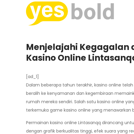
Skip
to
Pan
Pelaja
content
menang
Menjelajahi Kegagalan
Kasino Online Lintasanq
[ad_1]
Dalam beberapa tahun terakhir, kasino online tel
beralih ke kenyamanan dan kegembiraan memainka
rumah mereka sendiri. Salah satu kasino online ya
terkemuka game kasino online yang menawarkan berb
Permainan kasino online Lintasanqq dirancang un
dengan grafik berkualitas tinggi, efek suara yang 