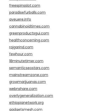
freespinsslot.com
paradisefurballs.com
aveuere.info
cannabinoidtimes.com
greenproductsgui.com
healthconcerning.com
rojgarind.com
fewhour.com
18minutetimer.com
semanticseostars.com
mainstreamzone.com
growmarijuanas.com
webnshare.com
overlygeneralization.com
ethiopianetwork.org
gadgetsmesh.com