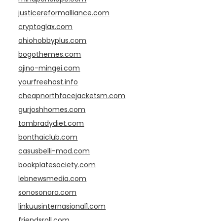
justicereformalliance.com
cryptoglax.com
ohiohobbyplus.com
bogothemes.com
ajino-mingei.com
yourfreehost.info
cheapnorthfacejacketsm.com
gurjoshhomes.com
tombradydiet.com
bonthaiclub.com
casusbelli-mod.com
bookplatesociety.com
lebnewsmedia.com
sonosonora.com
linkuusinternasional1.com
friendsroll.com