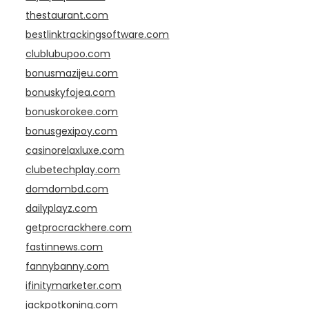
thestaurant.com
bestlinktrackingsoftware.com
clublubupoo.com
bonusmazijeu.com
bonuskyfojea.com
bonuskorokee.com
bonusgexipoy.com
casinorelaxluxe.com
clubetechplay.com
domdombd.com
dailyplayz.com
getprocrackhere.com
fastinnews.com
fannybanny.com
ifinitymarketer.com
jackpotkoning.com