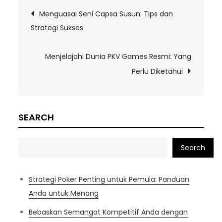
Post
Menguasai Seni Capsa Susun: Tips dan
Strategi Sukses
navigation
Menjelajahi Dunia PKV Games Resmi: Yang
Perlu Diketahui
SEARCH
Search
Strategi Poker Penting untuk Pemula: Panduan
Anda untuk Menang
Bebaskan Semangat Kompetitif Anda dengan