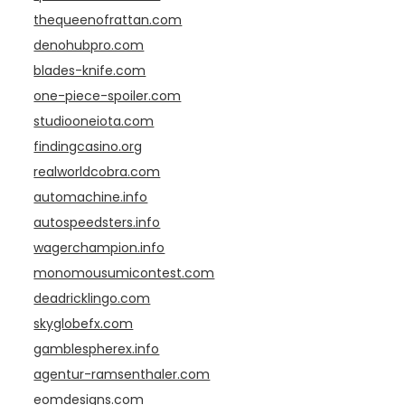
thequeenofrattan.com
denohubpro.com
blades-knife.com
one-piece-spoiler.com
studiooneiota.com
findingcasino.org
realworldcobra.com
automachine.info
autospeedsters.info
wagerchampion.info
monomousumicontest.com
deadricklingo.com
skyglobefx.com
gamblespherex.info
agentur-ramsenthaler.com
eomdesigns.com