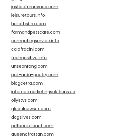
justicefornevada.com
leisuretours.info
hellotbsbro.com
farmandpetscare.com
computingservice.info
caiofracini.com
techpositive.info
unseonrang.com
pak-urdu-poetry.com
blogcetra.com
internetmarketingsolutions.co
ollystvs.com
globalnewscx.com
dogslives.com
pdfbookplanet.com
queenofrattan.com