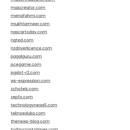
mascreator.com
menafahmi.com
mukhtarmeer.com
nascartoday.com
nqted.com
nzdriverlicence.com
pagalguru.com
pcegame.com
pgslot-r2.com
ws-expression.com
zchotels.com
zepfo.com
technologynews5.com
teknoeduka.com
thenews-blog.com
todaycryptotimes.com