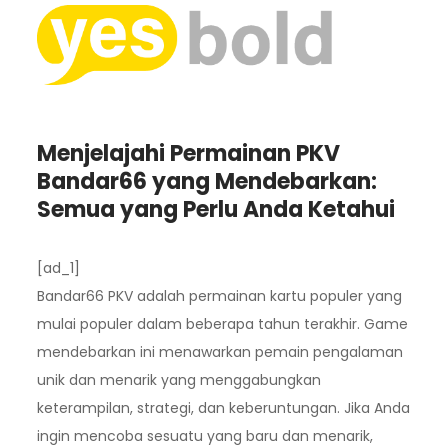
Skip
to
Pandu
Pelajari
content
panduan
Mendaf
mendaftar di
agen slot
di Agen
gacor dengan
mudah dan
Menjelajahi Permainan PKV
Slot Ga
cepat. Ikuti
Bandar66 yang Mendebarkan:
langkah-
denga
langkah
Semua yang Perlu Anda Ketahui
sederhana
Mudah
untuk mulai
dan Ce
bermain dan
[ad_1]
menangkan
hadiah besar.
Bandar66 PKV adalah permainan kartu populer yang
mulai populer dalam beberapa tahun terakhir. Game
mendebarkan ini menawarkan pemain pengalaman
unik dan menarik yang menggabungkan
keterampilan, strategi, dan keberuntungan. Jika Anda
ingin mencoba sesuatu yang baru dan menarik,