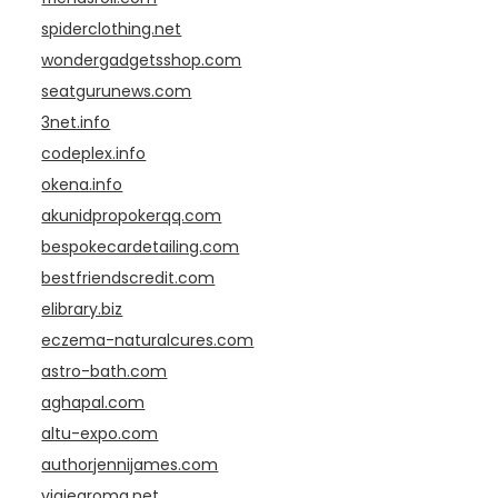
spiderclothing.net
wondergadgetsshop.com
seatgurunews.com
3net.info
codeplex.info
okena.info
akunidpropokerqq.com
bespokecardetailing.com
bestfriendscredit.com
elibrary.biz
eczema-naturalcures.com
astro-bath.com
aghapal.com
altu-expo.com
authorjennijames.com
viajearoma.net