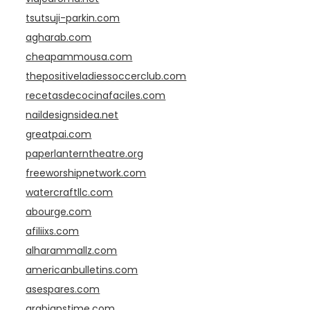
tsutsuji-parkin.com
agharab.com
cheapammousa.com
thepositiveladiessoccerclub.com
recetasdecocinafaciles.com
naildesignsidea.net
greatpai.com
paperlanterntheatre.org
freeworshipnetwork.com
watercraftllc.com
abourge.com
afiliixs.com
alharammallz.com
americanbulletins.com
asespares.com
arabianstime.com