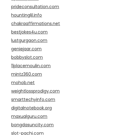
prideconsultation.com
hountinglil.info
chakraaffirmations.net
bestjokes4u.com
lustgurgaon.com
geniejaar.com
bobbyslot.com
11placemoulin.com
mintz360.com
mohob.net
weightlossprodigy.com
smarttechyinfo.com
digitalnotebook.org
maxualguru.com
bongdasuncity.com
slot-pachi.com