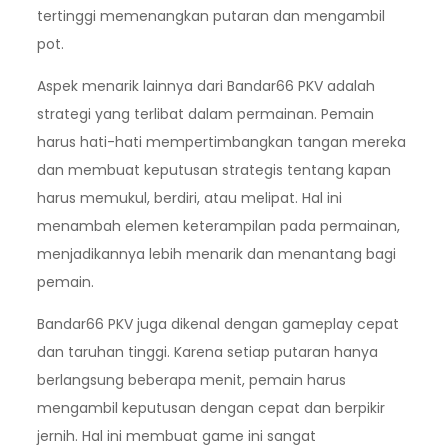
tertinggi memenangkan putaran dan mengambil
pot.
Aspek menarik lainnya dari Bandar66 PKV adalah
strategi yang terlibat dalam permainan. Pemain
harus hati-hati mempertimbangkan tangan mereka
dan membuat keputusan strategis tentang kapan
harus memukul, berdiri, atau melipat. Hal ini
menambah elemen keterampilan pada permainan,
menjadikannya lebih menarik dan menantang bagi
pemain.
Bandar66 PKV juga dikenal dengan gameplay cepat
dan taruhan tinggi. Karena setiap putaran hanya
berlangsung beberapa menit, pemain harus
mengambil keputusan dengan cepat dan berpikir
jernih. Hal ini membuat game ini sangat