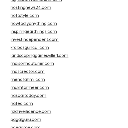
hostingnews24.com
hottstyle.com
howtodiyanything.com
inspiringearthlings.com
investindependent.com
kralbozguncu1.com
landscapinggainesvillefl.com
maisonhauturier.com
mascreator.com
menafahmi.com
mukhtarmeer.com
nascartoday.com
nqted.com
nzdriverlicence.com
pagalguru.com
pcegame.com