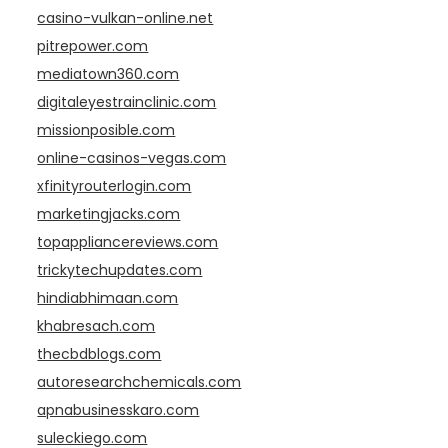
casino-vulkan-online.net
pitrepower.com
mediatown360.com
digitaleyestrainclinic.com
missionposible.com
online-casinos-vegas.com
xfinityrouterlogin.com
marketingjacks.com
topappliancereviews.com
trickytechupdates.com
hindiabhimaan.com
khabresach.com
thecbdblogs.com
autoresearchchemicals.com
apnabusinesskaro.com
suleckiego.com