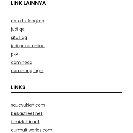
LINK LAINNYA
data hk lengkap
judi qq
situs qq
judi poker online
pkv
dominoqq
dominoqq login
LINKS
saucyukiah.com
beikastreet.net
filmizlettir.net
ourmultiworlds.com