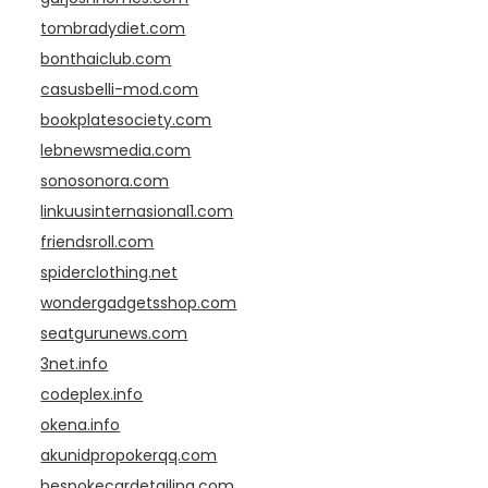
tombradydiet.com
bonthaiclub.com
casusbelli-mod.com
bookplatesociety.com
lebnewsmedia.com
sonosonora.com
linkuusinternasional1.com
friendsroll.com
spiderclothing.net
wondergadgetsshop.com
seatgurunews.com
3net.info
codeplex.info
okena.info
akunidpropokerqq.com
bespokecardetailing.com