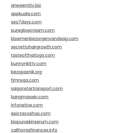
anewentity.biz
appkuala.com
seo7days.com
pureglowcream.com
bloemenbezorgenvandaag.com
secrettohairgrowth.com
tasteofthaitogo.com
bunnynkitty.com
bezopasnik.org
fjmnxga.com
saigonstartransport.com
bangmaxwin.com
infonetive.com
epictacoshop.com
biopuraskinserum.com
californiafinances.info