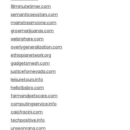
18minutetimer.com
semanticseostars.com
mainstreamzone.com
growmarijuanas.com
webnshare.com
overlygeneralization.com
ethiopianetwork.org
gadgetsmesh.com
justicefornevada.com
leisuretours.info
hellotbsbro.com
farmandpetscare.com
computingservice.info
caiofracini.com
techpositive.info
unseonrang.com