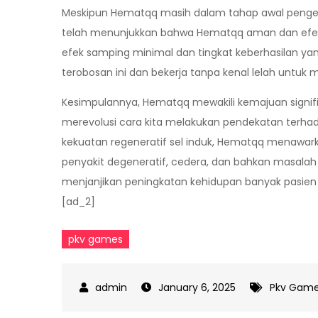
Meskipun Hematqq masih dalam tahap awal pengemban
telah menunjukkan bahwa Hematqq aman dan efekt
efek samping minimal dan tingkat keberhasilan yang 
terobosan ini dan bekerja tanpa kenal lelah untu
Kesimpulannya, Hematqq mewakili kemajuan signif
merevolusi cara kita melakukan pendekatan terh
kekuatan regeneratif sel induk, Hematqq menawar
penyakit degeneratif, cedera, dan bahkan masalah
menjanjikan peningkatan kehidupan banyak pasi
[ad_2]
pkv games
January 6, 2025
Pkv Gam