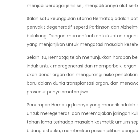
menjadi berbagai jenis sel, menjadikannya alat se
Salah satu keunggulan utama Hematqq adalah poten
penyakit degeneratif seperti Parkinson dan Alzhei
belakang. Dengan memanfaatkan kekuatan regener
yang menjanjikan untuk mengatasi masalah keseh
Selain itu, Hematqq telah menunjukkan harapan be
induk untuk meregenerasi dan memperbaiki organ
akan donor organ dan mengurangi risiko penolakan 
baru dalam dunia transplantasi organ, dan mena
prosedur penyelamatan jiwa.
Penerapan Hematqq lainnya yang menarik adalah 
untuk meregenerasi dan meremajakan jaringan kul
tahan lama terhadap masalah kosmetik umum seperti
bidang estetika, memberikan pasien pilihan pengob