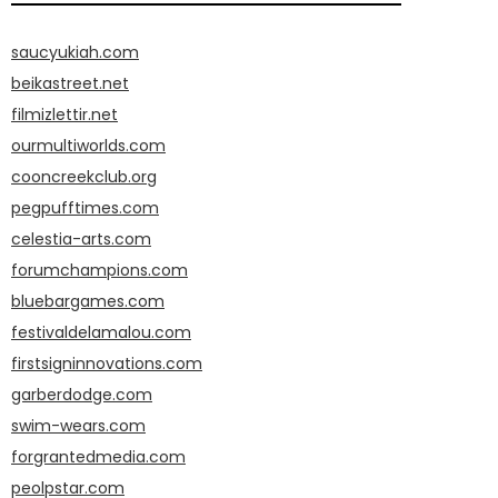
saucyukiah.com
beikastreet.net
filmizlettir.net
ourmultiworlds.com
cooncreekclub.org
pegpufftimes.com
celestia-arts.com
forumchampions.com
bluebargames.com
festivaldelamalou.com
firstsigninnovations.com
garberdodge.com
swim-wears.com
forgrantedmedia.com
peolpstar.com