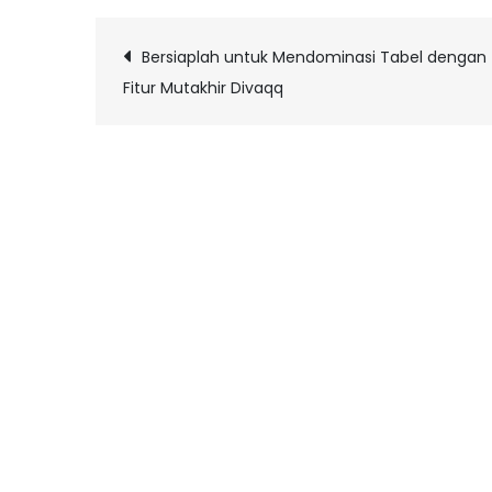
Post
Bersiaplah untuk Mendominasi Tabel dengan
Fitur Mutakhir Divaqq
navigation