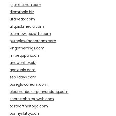
jejakkrismon.com
diemthole.biz
ufabetkk.com
allquickmedia.com
technewsgazette.com
pureglowfacecream.com
kingofherrings.com
mrbetjapan.com
anewentity.biz
appkuala.com
seo7days.com
pureglowcream.com
bloemenbezorgenvandaag.com
secrettohairgrowth.com
tasteofthaitogo.com
bunnynkitty.com