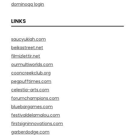
dominoqq login
LINKS
saucyukiah.com
beikastreet.net
filmizlettir.net
ourmultiworlds.com
cooncreekclub.org
pegpufftimes.com
celestia-arts.com
forumchampions.com
bluebargames.com
festivaldelamalou.com
firstsigninnovations.com
garberdodge.com