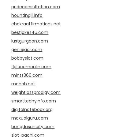
prideconsultation.com
hountinglil.info
chakraaffirmations.net
bestjokes4u.com
lustgurgaon.com
geniejaar.com
bobbyslot.com
11placemoulin.com
mintz360.com
mohob.net
weightlossprodigy.com
smarttechyinfo.com
digitalnotebook.org
maxualguru.com
bongdasuncity.com
slot-pachi.com