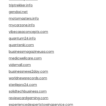
triptrekker.info
gendxxi.net
motomasters.info
mycarzone.info
vibecasaconcepts.com
quantum24.info
quantenki.com
businessmagazineusa.com
medicwellcare.com
vidsmall.com
businessnews2day.com
worldnewsrecords.com
sterilepro24.com
solidtechbusiness.com
reviewcardgaming.com
experiencedexpertstowingservice.com