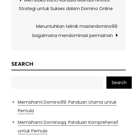
Strategi untuk Sukses dalam Domino Online
navigation
Meruntuhkan teknik masterdomino99:
bagaimana mendominasi permainan
SEARCH
Search
Memahami Domino99: Panduan Utama untuk
Pemula
Memahami Dominoqq: Panduan Komprehensif
untuk Pemula