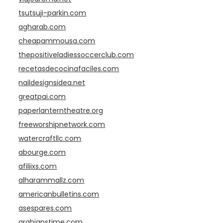
tsutsuji-parkin.com
agharab.com
cheapammousa.com
thepositiveladiessoccerclub.com
recetasdecocinafaciles.com
naildesignsidea.net
greatpai.com
paperlanterntheatre.org
freeworshipnetwork.com
watercraftllc.com
abourge.com
afiliixs.com
alharammallz.com
americanbulletins.com
asespares.com
arabianstime.com