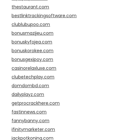
thestaurant.com
bestlinktrackingsoftware.com
clublubupoo.com
bonusmazijeu.com
bonuskyfojea.com
bonuskorokee.com
bonusgexipoy.com
casinorelaxluxe.com
clubetechplay.com
domdombd.com
dailyplayz.com
getprocrackhere.com
fastinnews.com
fannybanny.com
ifinitymarketer.com
jackpotkoning.com