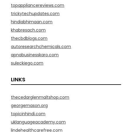
topappliancereviews.com
trickytechupdates.com
hindiabhimaan.com
khabresach.com
thecbdblogs.com
autoresearchchemicals.com
apnabusinesskaro.com
suleckiego.com
LINKS
thecedarglenmaltshop.com
georgemason.org
topicinhindi.com
uklanguageacademy.com
lindehealthcarefree.com