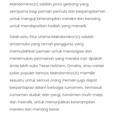
MaindominoQQ adalah pintu gerbang yang
sempurna bagi pemain pemula dan berpengalaman
untuk menguji keterampilan mereka dan bersaing
untuk mendapatkan hadiah yang menarik.
Salah satu fitur utama MaindominoQQ adalah
antarmuka yang ramah pengguna, yang
memudahkan pemain untuk menavigasi dan
menemukan permainan yang mereka cari. Apakah
Anda lebih suka Texas Hold’em, Omaha, atau variasi
poker populer lainnya, MaindominoQQ memiliki
sesuatu untuk semua orang. Pemain juga dapat
berpartisipasi dalam berbagai turnamen, termasuk
turnamen duduk-dan-pergi, turnamen multi-meja,
dan freerolls, untuk menunjukkan keterampilan
mereka dan menang besar.