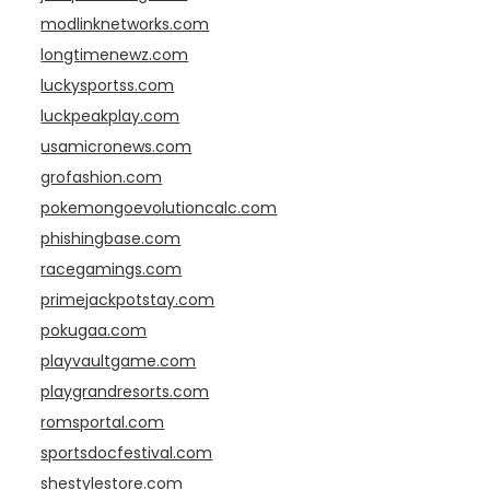
modlinknetworks.com
longtimenewz.com
luckysportss.com
luckpeakplay.com
usamicronews.com
grofashion.com
pokemongoevolutioncalc.com
phishingbase.com
racegamings.com
primejackpotstay.com
pokugaa.com
playvaultgame.com
playgrandresorts.com
romsportal.com
sportsdocfestival.com
shestylestore.com