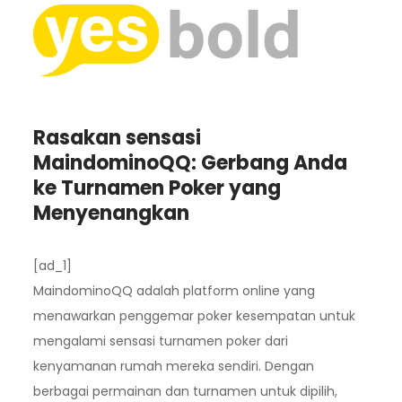
Skip
to
Pandu
Pelajari
content
panduan
Mendaf
mendaftar di
agen slot
di Agen
gacor dengan
mudah dan
Rasakan sensasi
Slot Ga
cepat. Ikuti
MaindominoQQ: Gerbang Anda
langkah-
denga
langkah
ke Turnamen Poker yang
sederhana
Mudah
Menyenangkan
untuk mulai
dan Ce
bermain dan
menangkan
hadiah besar.
[ad_1]
MaindominoQQ adalah platform online yang
menawarkan penggemar poker kesempatan untuk
mengalami sensasi turnamen poker dari
kenyamanan rumah mereka sendiri. Dengan
berbagai permainan dan turnamen untuk dipilih,