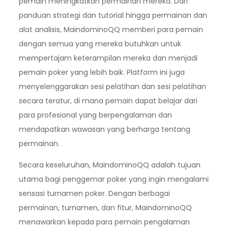
pemain meningkatkan permainan mereka. Dari
panduan strategi dan tutorial hingga permainan dan
alat analisis, MaindominoQQ memberi para pemain
dengan semua yang mereka butuhkan untuk
mempertajam keterampilan mereka dan menjadi
pemain poker yang lebih baik. Platform ini juga
menyelenggarakan sesi pelatihan dan sesi pelatihan
secara teratur, di mana pemain dapat belajar dari
para profesional yang berpengalaman dan
mendapatkan wawasan yang berharga tentang
permainan.
Secara keseluruhan, MaindominoQQ adalah tujuan
utama bagi penggemar poker yang ingin mengalami
sensasi turnamen poker. Dengan berbagai
permainan, turnamen, dan fitur, MaindominoQQ
menawarkan kepada para pemain pengalaman