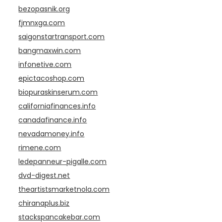
bezopasnik.org
fjmnxga.com
saigonstartransport.com
bangmaxwin.com
infonetive.com
epictacoshop.com
biopuraskinserum.com
californiafinances.info
canadafinance.info
nevadamoney.info
rimene.com
ledepanneur-pigalle.com
dvd-digest.net
theartistsmarketnola.com
chiranaplus.biz
stackspancakebar.com