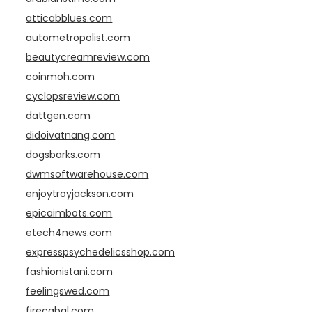
atticabblues.com
autometropolist.com
beautycreamreview.com
coinmoh.com
cyclopsreview.com
dattgen.com
didoivatnang.com
dogsbarks.com
dwmsoftwarehouse.com
enjoytroyjackson.com
epicaimbots.com
etech4news.com
expresspsychedelicsshop.com
fashionistani.com
feelingswed.com
firecabal.com