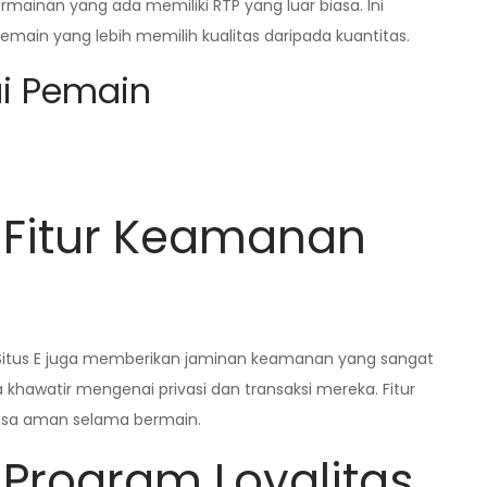
rmainan yang ada memiliki RTP yang luar biasa. Ini
pemain yang lebih memilih kualitas daripada kuantitas.
ai Pemain
n Fitur Keamanan
Situs E juga memberikan jaminan keamanan yang sangat
hawatir mengenai privasi dan transaksi mereka. Fitur
asa aman selama bermain.
 Program Loyalitas