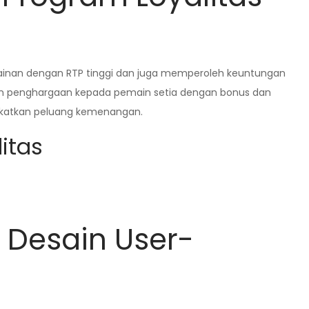
mainan dengan RTP tinggi dan juga memperoleh keuntungan
rikan penghargaan kepada pemain setia dengan bonus dan
gkatkan peluang kemenangan.
itas
n Desain User-