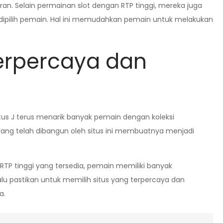
ran. Selain permainan slot dengan RTP tinggi, mereka juga
ipilih pemain. Hal ini memudahkan pemain untuk melakukan
Terpercaya dan
Situs J terus menarik banyak pemain dengan koleksi
yang telah dibangun oleh situs ini membuatnya menjadi
RTP tinggi yang tersedia, pemain memiliki banyak
u pastikan untuk memilih situs yang terpercaya dan
a.