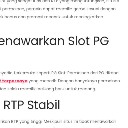
slot yang sangat luas dan RTP yang menguntungkan, Situs B
psi permainan, pemain dapat memilih game sesuai dengan
yak bonus dan promosi menarik untuk meningkatkan
Menawarkan Slot PG
enyedia terkemuka seperti PG Slot. Permainan dari PG dikenal
ot terpercaya
yang menarik. Dengan banyaknya permainan
 dan selalu memiliki peluang baru untuk menang.
 RTP Stabil
ikan RTP yang tinggi. Meskipun situs ini tidak menawarkan