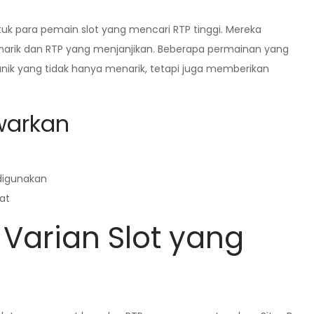
untuk para pemain slot yang mencari RTP tinggi. Mereka
arik dan RTP yang menjanjikan. Beberapa permainan yang
 unik yang tidak hanya menarik, tetapi juga memberikan
warkan
digunakan
at
 Varian Slot yang