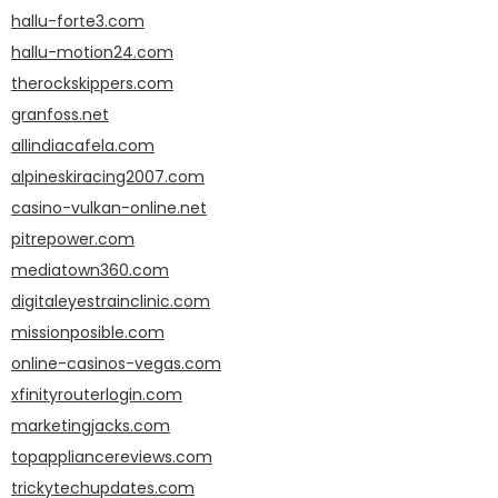
hallu-forte3.com
hallu-motion24.com
therockskippers.com
granfoss.net
allindiacafela.com
alpineskiracing2007.com
casino-vulkan-online.net
pitrepower.com
mediatown360.com
digitaleyestrainclinic.com
missionposible.com
online-casinos-vegas.com
xfinityrouterlogin.com
marketingjacks.com
topappliancereviews.com
trickytechupdates.com