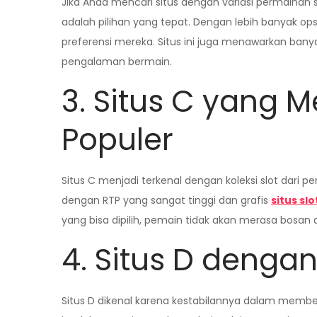
Jika Anda mencari situs dengan variasi permainan 
adalah pilihan yang tepat. Dengan lebih banyak o
preferensi mereka. Situs ini juga menawarkan ban
pengalaman bermain.
3. Situs C yang 
Populer
Situs C menjadi terkenal dengan koleksi slot dari p
dengan RTP yang sangat tinggi dan grafis
situs sl
yang bisa dipilih, pemain tidak akan merasa bosan
4. Situs D dengan
Situs D dikenal karena kestabilannya dalam member