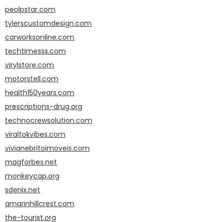
peolpstar.com
tylerscustomdesign.com
carworksonline.com
techtimesss.com
virylstore.com
motorstell.com
health150years.com
prescriptions-drug.org
technocrewsolution.com
viraltokvibes.com
vivianebritoimoveis.com
magforbes.net
monkeycap.org
sdenix.net
amarinhillcrest.com
the-tourist.org