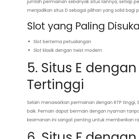
jumlah permainan sebanyak situs lainnya, setiap pe
menjadikan situs D sebagai pilihan yang solid bagi 
Slot yang Paling Disuk
Slot bertema petualangan
Slot klasik dengan twist modern
5. Situs E denga
Tertinggi
Selain menawarkan permainan dengan RTP tinggi, 
baik. Pemain dapat bermain dengan nyaman tanpa k
keamanan ini sangat penting untuk memberikan r
6. Situs F dengan