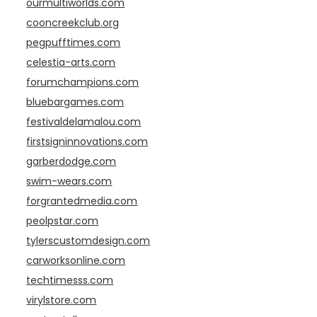
ourmultiworlds.com
cooncreekclub.org
pegpufftimes.com
celestia-arts.com
forumchampions.com
bluebargames.com
festivaldelamalou.com
firstsigninnovations.com
garberdodge.com
swim-wears.com
forgrantedmedia.com
peolpstar.com
tylerscustomdesign.com
carworksonline.com
techtimesss.com
virylstore.com