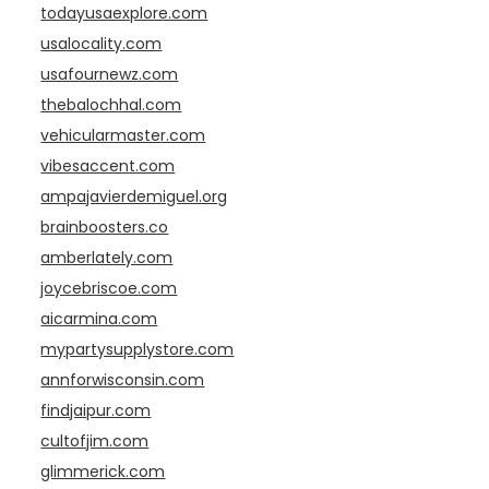
todayusaexplore.com
usalocality.com
usafournewz.com
thebalochhal.com
vehicularmaster.com
vibesaccent.com
ampajavierdemiguel.org
brainboosters.co
amberlately.com
joycebriscoe.com
aicarmina.com
mypartysupplystore.com
annforwisconsin.com
findjaipur.com
cultofjim.com
glimmerick.com