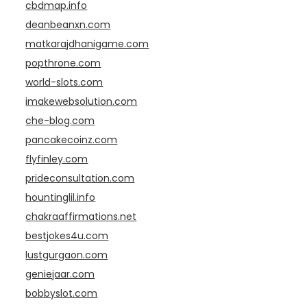
cbdmap.info
deanbeanxn.com
matkarajdhanigame.com
popthrone.com
world-slots.com
imakewebsolution.com
che-blog.com
pancakecoinz.com
flyfinley.com
prideconsultation.com
hountinglil.info
chakraaffirmations.net
bestjokes4u.com
lustgurgaon.com
geniejaar.com
bobbyslot.com