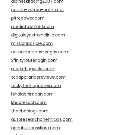
alpineskiracing2007.com
casino-vulkan-online.net
pitrepower.com
mediatown360.com
digitaleyestrainclinic.com
missionposible.com
online-casinos-vegas.com
xfinityrouterlogin.com
marketingjacks.com
topappliancereviews.com
trickytechupdates.com
hindiabhimaan.com
khabresach.com
thecbdblogs.com
autoresearchchemicals.com
apnabusinesskaro.com