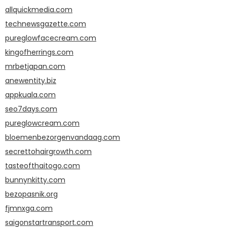
allquickmedia.com
technewsgazette.com
pureglowfacecream.com
kingofherrings.com
mrbetjapan.com
anewentity.biz
appkuala.com
seo7days.com
pureglowcream.com
bloemenbezorgenvandaag.com
secrettohairgrowth.com
tasteofthaitogo.com
bunnynkitty.com
bezopasnik.org
fjmnxga.com
saigonstartransport.com