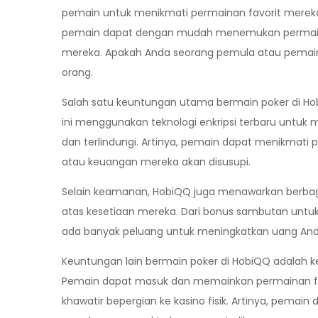
pemain untuk menikmati permainan favorit mereka
pemain dapat dengan mudah menemukan permainan
mereka. Apakah Anda seorang pemula atau pemai
orang.
Salah satu keuntungan utama bermain poker di H
ini menggunakan teknologi enkripsi terbaru untu
dan terlindungi. Artinya, pemain dapat menikmati 
atau keuangan mereka akan disusupi.
Selain keamanan, HobiQQ juga menawarkan berba
atas kesetiaan mereka. Dari bonus sambutan untu
ada banyak peluang untuk meningkatkan uang An
Keuntungan lain bermain poker di HobiQQ adalah ke
Pemain dapat masuk dan memainkan permainan fav
khawatir bepergian ke kasino fisik. Artinya, pema