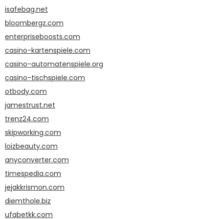
isafebag.net
bloombergz.com
enterpriseboosts.com
casino-kartenspiele.com
casino-automatenspiele.org
casino-tischspiele.com
otbody.com
jamestrust.net
trenz24.com
skipworking.com
loizbeauty.com
anyconverter.com
timespedia.com
jejakkrismon.com
diemthole.biz
ufabetkk.com