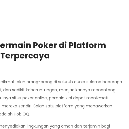
duan Mendaftar di Agen Slot Gacor d
ri panduan mendaftar di agen slot gacor dengan mudah dan cep
kan hadiah besar.
rmain Poker di Platform
 Terpercaya
inikmati oleh orang-orang di seluruh dunia selama beberapa
egi, dan sedikit keberuntungan, menjadikannya menantang
ya situs poker online, pemain kini dapat menikmati
mereka sendiri. Salah satu platform yang menawarkan
adalah HobiQQ.
 menyediakan lingkungan yang aman dan terjamin bagi