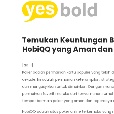
Skip
to
Pan
Pelaja
content
menang
Temukan Keuntungan Be
HobiQQ yang Aman dan
[ad_1]
Poker adalah permainan kartu populer yang telah d
dekade. Ini adalah permainan keterampilan, strat
dan mengasyikkan untuk dimainkan. Dengan munculn
permainan favorit mereka dari kenyamanan rumah 
tempat bermain poker yang aman dan tepercaya 
HobiQQ adalah situs poker online terkemuka yang