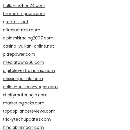
hallu-motion24.com
therockskippers.com
granfoss.net
allindiacafela.com
alpineskiracing2007.com
casino-vulkan-online.net
pitrepower.com
mediatown360.com
digitaleyestrainclinic.com
missionposible.com
online-casinos-vegas.com
xfinityrouterlogin.com
marketingjacks.com
topappliancereviews.com
trickytechupdates.com
hindiabhimaan.com