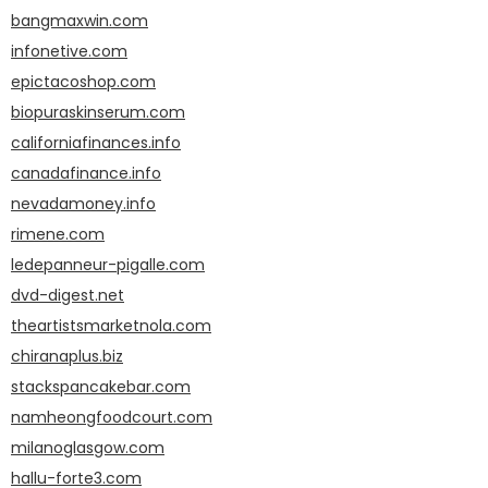
bangmaxwin.com
infonetive.com
epictacoshop.com
biopuraskinserum.com
californiafinances.info
canadafinance.info
nevadamoney.info
rimene.com
ledepanneur-pigalle.com
dvd-digest.net
theartistsmarketnola.com
chiranaplus.biz
stackspancakebar.com
namheongfoodcourt.com
milanoglasgow.com
hallu-forte3.com