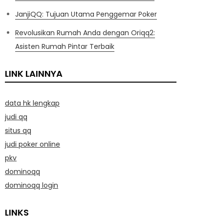
JanjiQQ: Tujuan Utama Penggemar Poker
Revolusikan Rumah Anda dengan Oriqq2:
Asisten Rumah Pintar Terbaik
LINK LAINNYA
data hk lengkap
judi qq
situs qq
judi poker online
pkv
dominoqq
dominoqq login
LINKS