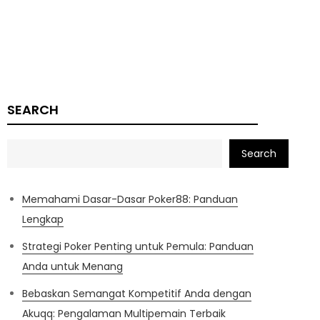
engan Mudah dan Cepat
at. Ikuti langkah-langkah sederhana untuk mulai bermain dan
SEARCH
Search
Memahami Dasar-Dasar Poker88: Panduan
Lengkap
Strategi Poker Penting untuk Pemula: Panduan
Anda untuk Menang
Bebaskan Semangat Kompetitif Anda dengan
Akuqq: Pengalaman Multipemain Terbaik