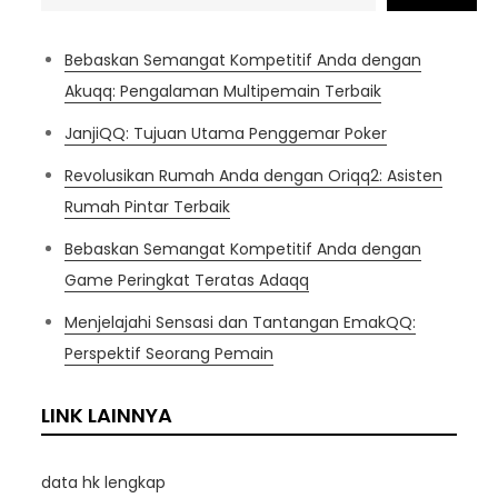
Bebaskan Semangat Kompetitif Anda dengan
Akuqq: Pengalaman Multipemain Terbaik
JanjiQQ: Tujuan Utama Penggemar Poker
Revolusikan Rumah Anda dengan Oriqq2: Asisten
Rumah Pintar Terbaik
Bebaskan Semangat Kompetitif Anda dengan
Game Peringkat Teratas Adaqq
Menjelajahi Sensasi dan Tantangan EmakQQ:
Perspektif Seorang Pemain
LINK LAINNYA
data hk lengkap