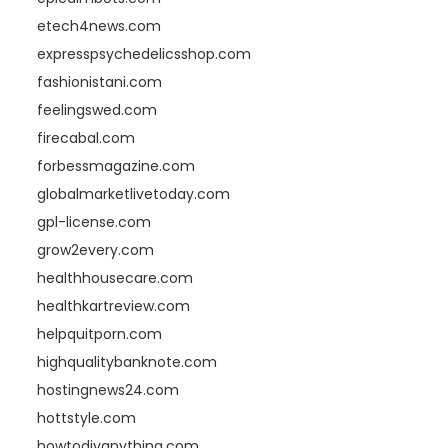
etech4news.com
expresspsychedelicsshop.com
fashionistani.com
feelingswed.com
firecabal.com
forbessmagazine.com
globalmarketlivetoday.com
gpl-license.com
grow2every.com
healthhousecare.com
healthkartreview.com
helpquitporn.com
highqualitybanknote.com
hostingnews24.com
hottstyle.com
howtodiyanything.com