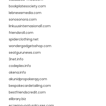
bookplatesociety.com
lebnewsmedia.com
sonosonora.com
linkuusinternasional1.com
friendsroll.com
spiderclothing.net
wondergadgetsshop.com
seatgurunews.com
3net.info
codeplex.info
okena.info
akunidpropokerqq.com
bespokecardetailing.com
bestfriendscredit.com
elibrary.biz
eczema-naturalcures.com