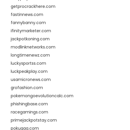
getprocrackhere.com
fastinnews.com
fannybanny.com
ifinitymarketer.com
jackpotkoning.com
modlinknetworks.com
longtimenewz.com
luckysportss.com
luckpeakplay.com
usamicronews.com
grofashion.com
pokemongoevolutioncalc.com
phishingbase.com
racegamings.com
primejackpotstay.com
pokugaa.com