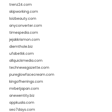
trenz24.com
skipworking.com
loizbeauty.com
anyconverter.com
timespedia.com
jejakkrismon.com
diemthole.biz
ufabetkk.com
allquickmedia.com
technewsgazette.com
pureglowfacecream.com
kingofherrings.com
mrbetjapan.com
anewentity.biz
appkuala.com
seo7days.com