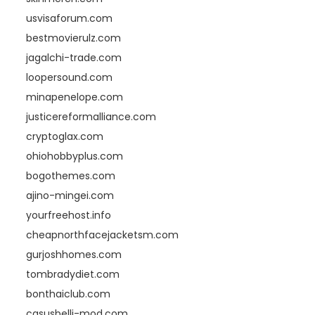
usvisaforum.com
bestmovierulz.com
jagalchi-trade.com
loopersound.com
minapenelope.com
justicereformalliance.com
cryptoglax.com
ohiohobbyplus.com
bogothemes.com
ajino-mingei.com
yourfreehost.info
cheapnorthfacejacketsm.com
gurjoshhomes.com
tombradydiet.com
bonthaiclub.com
casusbelli-mod.com