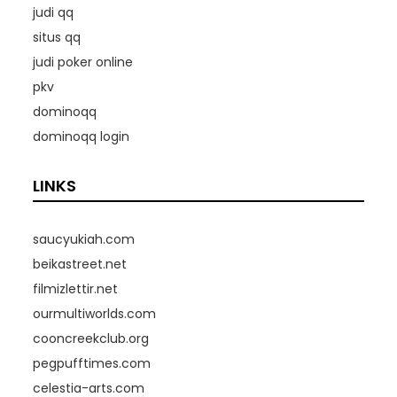
judi qq
situs qq
judi poker online
pkv
dominoqq
dominoqq login
LINKS
saucyukiah.com
beikastreet.net
filmizlettir.net
ourmultiworlds.com
cooncreekclub.org
pegpufftimes.com
celestia-arts.com