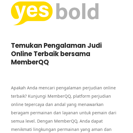
Skip
to
Pandu
Pelajari
content
panduan
Mendaf
mendaftar di
agen slot
di Agen
gacor dengan
mudah dan
Temukan Pengalaman Judi
Slot Ga
cepat. Ikuti
Online Terbaik bersama
langkah-
denga
langkah
MemberQQ
sederhana
Mudah
untuk mulai
dan Ce
bermain dan
menangkan
hadiah besar.
Apakah Anda mencari pengalaman perjudian online
terbaik? Kunjungi MemberQQ, platform perjudian
online tepercaya dan andal yang menawarkan
beragam permainan dan layanan untuk pemain dari
semua level. Dengan MemberQQ, Anda dapat
menikmati lingkungan permainan yang aman dan