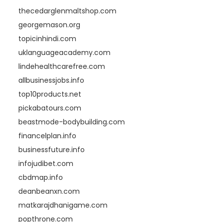
thecedarglenmaltshop.com
georgemason.org
topicinhindi.com
uklanguageacademy.com
lindehealthcarefree.com
allbusinessjobs.info
top10products.net
pickabatours.com
beastmode-bodybuilding.com
financelplan.info
businessfuture.info
infojudibet.com
cbdmap.info
deanbeanxn.com
matkarajdhanigame.com
popthrone.com