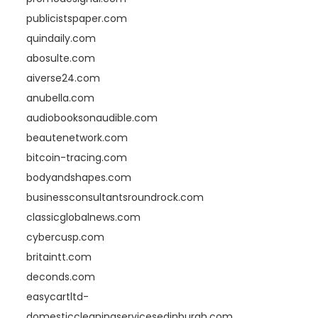
publicistspaper.com
quindaily.com
abosulte.com
aiverse24.com
anubella.com
audiobooksonaudible.com
beautenetwork.com
bitcoin-tracing.com
bodyandshapes.com
businessconsultantsroundrock.com
classicglobalnews.com
cybercusp.com
britaintt.com
deconds.com
easycartltd-
domesticcleaningservicesedinburgh.com