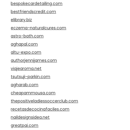
bespokecardetailing.com
bestfriendscredit.com
elibrary.biz
eczema-naturalcures.com
astro-bath.com
aghapal.com
altu-expo.com
authorjennijames.com
viajearoma.net
tsutsuji-parkin.com
agharab.com
cheapammousa.com
thepositiveladiessoccerclub.com
recetasdecocinafaciles.com
naildesignsidea.net
greatpai.com