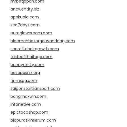
mrbetjapan.com
anewentity.biz
appkuala.com
seo7days.com
pureglowcream.com
bloemenbezorgenvandaag.com
secrettohairgrowth.com
tasteofthaitogo.com
bunnynkitty.com
bezopasnik.org
fjmnxga.com
saigonstartransport.com
bangmaxwin.com
infonetive.com
epictacoshop.com
biopuraskinserum.com