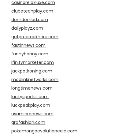
casinorelaxluxe.com
clubetechplay.com
domdombd.com
dailyplayz.com
getprocrackhere.com
fastinnews.com
fannybanny.com
ifinitymarketer.com
jackpotkoning.com
modlinknetworks.com
longtimenewz.com
luckysportss.com
luckpeakplay.com
usamicronews.com
grofashion.com
pokemongoevolutioncalc.com