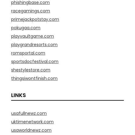
phishingbase.com
racegamings.com
primejackpotstay.com
pokugaa.com
playvaultgame.com
playgrandresorts.com
romsportal.com
sportsdocfestival.com
shestylestore.com
thingsiwontfinish.com
LINKS
usafullnewz.com
uktimenetwork.com
usaworldnewz.com