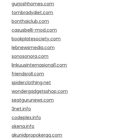
gurjoshhomes.com
tombradydiet.com
bonthaiclub.com
casusbelli-mod.com
bookplatesociety.com
lebnewsmedia.com
sonosonora.com
linkuusinternasional1.com
friendsroll.com
spiderclothing.net
wondergadgetsshop.com
seatgurunews.com
3net.info
codeplex.info
okena.info
akunidpropokerqq.com