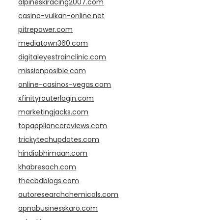
alpineskiracing2007.com
casino-vulkan-online.net
pitrepower.com
mediatown360.com
digitaleyestrainclinic.com
missionposible.com
online-casinos-vegas.com
xfinityrouterlogin.com
marketingjacks.com
topappliancereviews.com
trickytechupdates.com
hindiabhimaan.com
khabresach.com
thecbdblogs.com
autoresearchchemicals.com
apnabusinesskaro.com