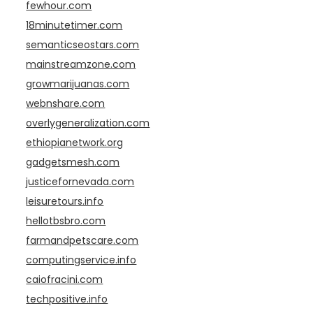
fewhour.com
18minutetimer.com
semanticseostars.com
mainstreamzone.com
growmarijuanas.com
webnshare.com
overlygeneralization.com
ethiopianetwork.org
gadgetsmesh.com
justicefornevada.com
leisuretours.info
hellotbsbro.com
farmandpetscare.com
computingservice.info
caiofracini.com
techpositive.info