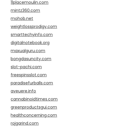
11placemoulin.com
mintz360.com
mohob.net
weightlossprodigy.com
smarttechyinfo.com
digitalnotebook.org
maxualguru.com
bongdasuncity.com
slot-pachi.com
freespinsslot.com
paradisefurballs.com
aveuere.info
cannabinoidtimes.com
greenproductsgui.com
healthconcerning.com
rojgarind.com