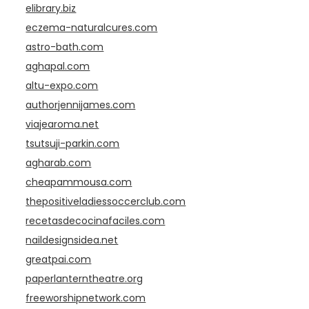
elibrary.biz
eczema-naturalcures.com
astro-bath.com
aghapal.com
altu-expo.com
authorjennijames.com
viajearoma.net
tsutsuji-parkin.com
agharab.com
cheapammousa.com
thepositiveladiessoccerclub.com
recetasdecocinafaciles.com
naildesignsidea.net
greatpai.com
paperlanterntheatre.org
freeworshipnetwork.com