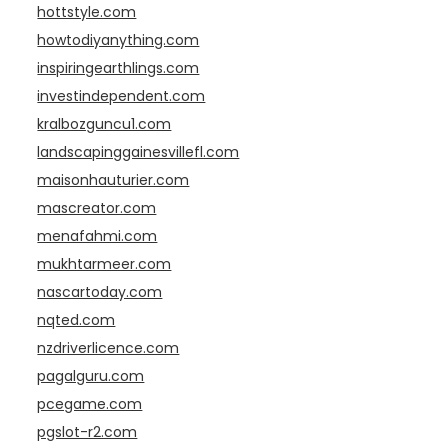
hottstyle.com
howtodiyanything.com
inspiringearthlings.com
investindependent.com
kralbozguncu1.com
landscapinggainesvillefl.com
maisonhauturier.com
mascreator.com
menafahmi.com
mukhtarmeer.com
nascartoday.com
nqted.com
nzdriverlicence.com
pagalguru.com
pcegame.com
pgslot-r2.com