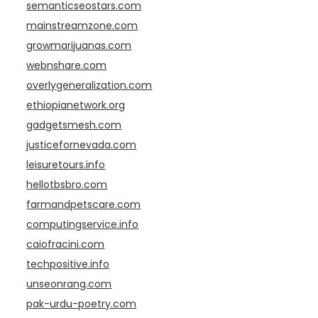
semanticseostars.com
mainstreamzone.com
growmarijuanas.com
webnshare.com
overlygeneralization.com
ethiopianetwork.org
gadgetsmesh.com
justicefornevada.com
leisuretours.info
hellotbsbro.com
farmandpetscare.com
computingservice.info
caiofracini.com
techpositive.info
unseonrang.com
pak-urdu-poetry.com