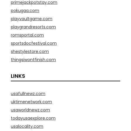
primejackpotstay.com
pokugaa.com
playvaultgame.com
playgrandresorts.com
romsportal.com
sportsdocfestival.com
shestylestore.com
thingsiwontfinish.com
LINKS
usafullnewz.com
uktimenetwork.com
usaworldnewz.com
todayusaexplore.com
usalocality.com