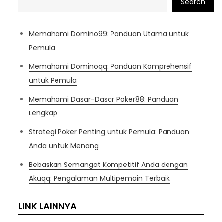
Search
Memahami Domino99: Panduan Utama untuk
Pemula
Memahami Dominoqq: Panduan Komprehensif
untuk Pemula
Memahami Dasar-Dasar Poker88: Panduan
Lengkap
Strategi Poker Penting untuk Pemula: Panduan
Anda untuk Menang
Bebaskan Semangat Kompetitif Anda dengan
Akuqq: Pengalaman Multipemain Terbaik
LINK LAINNYA