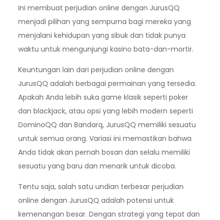
Ini membuat perjudian online dengan JurusQQ
menjadi pilihan yang sempurna bagi mereka yang
menjalani kehidupan yang sibuk dan tidak punya
waktu untuk mengunjungi kasino bata-dan-mortir.
Keuntungan lain dari perjudian online dengan
JurusQQ adalah berbagai permainan yang tersedia.
Apakah Anda lebih suka game klasik seperti poker
dan blackjack, atau opsi yang lebih modern seperti
DominoQQ dan Bandarq, JurusQQ memiliki sesuatu
untuk semua orang. Variasi ini memastikan bahwa
Anda tidak akan pernah bosan dan selalu memiliki
sesuatu yang baru dan menarik untuk dicoba.
Tentu saja, salah satu undian terbesar perjudian
online dengan JurusQQ adalah potensi untuk
kemenangan besar. Dengan strategi yang tepat dan