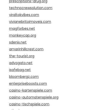
prescriptions-drug.org
technocrewsolution.com
viraltokvibes.com
vivianebritoimoveis.com
magforbes.net
monkeycap.org
sdenix.net
amarinhillcrest.com
the-tourist.org
advogato.net
isafebag.net
bloombergz.com
enterpriseboosts.com
casino-kartenspiele.com
casino-automatenspiele.org
casino-tischspiele.com