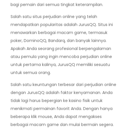
bagi pemain dari semua tingkat keterampilan.
Salah satu situs perjudian online yang telah
mendapatkan popularitas adalah JurusQQ. Situs ini
menawarkan berbagai macam game, termasuk
poker, DominoQQ, Bandarq, dan banyak lainnya.
Apakah Anda seorang profesional berpengalaman
atau pemula yang ingin mencoba perjudian online
untuk pertama kalinya, JurusQQ memiliki sesuatu
untuk semua orang.
Salah satu keuntungan terbesar dari perjudian online
dengan JurusQQ adalah faktor kenyamanan. Anda
tidak lagi harus bepergian ke kasino fisik untuk
menikmati permainan favorit Anda. Dengan hanya
beberapa klik mouse, Anda dapat mengakses
berbagai macam game dan mulai bermain segera.