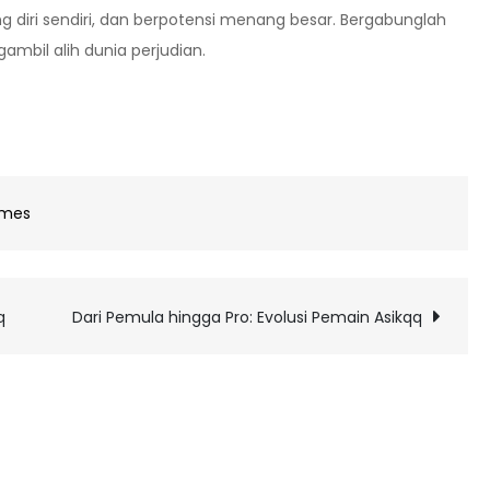
 diri sendiri, dan berpotensi menang besar. Bergabunglah
gambil alih dunia perjudian.
ames
q
Dari Pemula hingga Pro: Evolusi Pemain Asikqq