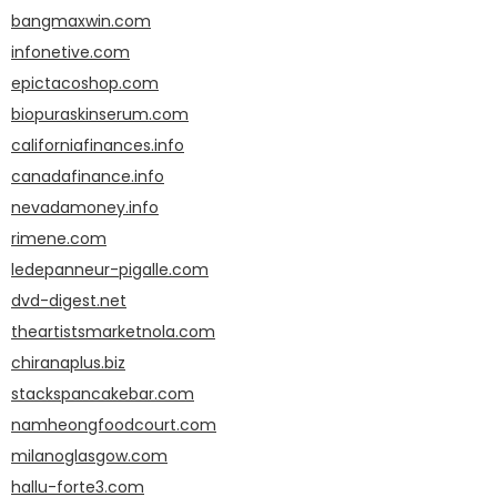
bangmaxwin.com
infonetive.com
epictacoshop.com
biopuraskinserum.com
californiafinances.info
canadafinance.info
nevadamoney.info
rimene.com
ledepanneur-pigalle.com
dvd-digest.net
theartistsmarketnola.com
chiranaplus.biz
stackspancakebar.com
namheongfoodcourt.com
milanoglasgow.com
hallu-forte3.com