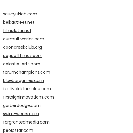
saucyukiah.com
beikastreet.net
filmizlettir.net
ourmultiworlds.com
cooncreekclub.org
pegpufftimes.com
celestia-arts.com
forumchampions.com
bluebargames.com
festivaldelamalou.com
firstsigninnovations.com
garberdodge.com
swim-wears.com
forgrantedmedia.com
peolpstar.com