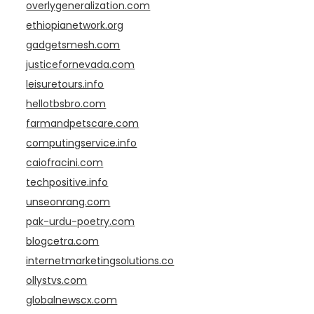
overlygeneralization.com
ethiopianetwork.org
gadgetsmesh.com
justicefornevada.com
leisuretours.info
hellotbsbro.com
farmandpetscare.com
computingservice.info
caiofracini.com
techpositive.info
unseonrang.com
pak-urdu-poetry.com
blogcetra.com
internetmarketingsolutions.co
ollystvs.com
globalnewscx.com