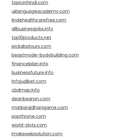
topicinhindi.com
uklanguageacademy.com
lindehealthcarefree.com
allbusinessjobs.info
top10products.net
pickabatours.com
beastmode-bodybuilding.com
financelplan.info
businessfuture.info
infojudibet.com
cbdmap.info
deanbeanxn.com
matkarajdhanigame.com
popthrone.com
world-slots.com
imakewebsolution.com