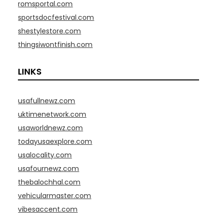
romsportal.com
sportsdocfestival.com
shestylestore.com
thingsiwontfinish.com
LINKS
usafullnewz.com
uktimenetwork.com
usaworldnewz.com
todayusaexplore.com
usalocality.com
usafournewz.com
thebalochhal.com
vehicularmaster.com
vibesaccent.com