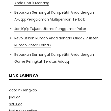
Anda untuk Menang
Bebaskan Semangat Kompetitif Anda dengan
Akuqq: Pengalaman Multipemain Terbaik
JanjiQQ: Tujuan Utama Penggemar Poker
Revolusikan Rumah Anda dengan Oriqq2: Asisten
Rumah Pintar Terbaik
Bebaskan Semangat Kompetitif Anda dengan
Game Peringkat Teratas Adaqq
LINK LAINNYA
data hk lengkap
judi qq
situs qq
judi poker online