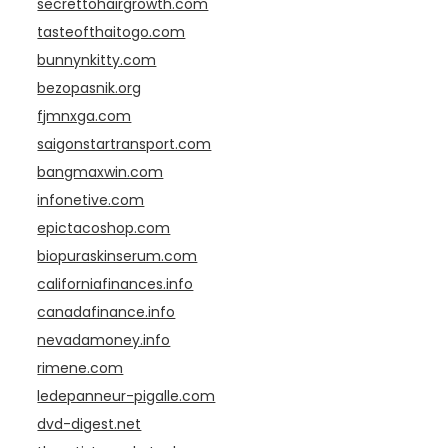
secrettohairgrowth.com
tasteofthaitogo.com
bunnynkitty.com
bezopasnik.org
fjmnxga.com
saigonstartransport.com
bangmaxwin.com
infonetive.com
epictacoshop.com
biopuraskinserum.com
californiafinances.info
canadafinance.info
nevadamoney.info
rimene.com
ledepanneur-pigalle.com
dvd-digest.net