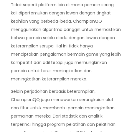
Tidak seperti platform lain di mana pemain sering
kali dipertemukan dengan lawan dengan tingkat
keahlian yang berbeda-beda, ChampionQQ
menggunakan algoritma canggih untuk memastikan
bahwa pemain selalu diadu dengan lawan dengan
keterampilan serupa. Hal ini tidak hanya
menciptakan pengalaman bermain game yang lebih
kompetitif dan adil tetapi juga memungkinkan
pemain untuk terus meningkatkan dan
meningkatkan keterampilan mereka.
Selain perjodohan berbasis keterampilan,
ChampionQQ juga menawarkan serangkaian alat
dan fitur untuk membantu pemain meningkatkan
permainan mereka. Dari statistik dan analitik
terperinci hingga program pelatihan dan pelatihan