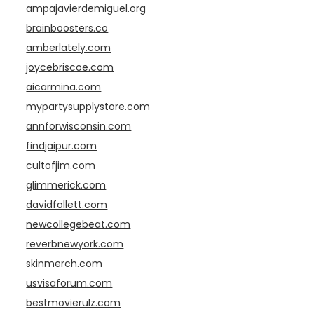
ampajavierdemiguel.org
brainboosters.co
amberlately.com
joycebriscoe.com
aicarmina.com
mypartysupplystore.com
annforwisconsin.com
findjaipur.com
cultofjim.com
glimmerick.com
davidfollett.com
newcollegebeat.com
reverbnewyork.com
skinmerch.com
usvisaforum.com
bestmovierulz.com