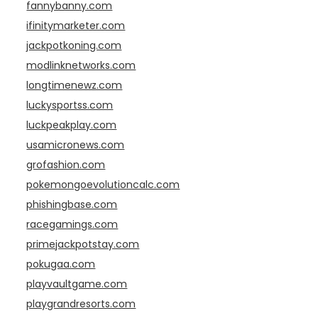
fannybanny.com
ifinitymarketer.com
jackpotkoning.com
modlinknetworks.com
longtimenewz.com
luckysportss.com
luckpeakplay.com
usamicronews.com
grofashion.com
pokemongoevolutioncalc.com
phishingbase.com
racegamings.com
primejackpotstay.com
pokugaa.com
playvaultgame.com
playgrandresorts.com