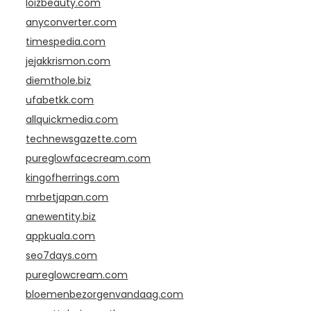
loizbeauty.com
anyconverter.com
timespedia.com
jejakkrismon.com
diemthole.biz
ufabetkk.com
allquickmedia.com
technewsgazette.com
pureglowfacecream.com
kingofherrings.com
mrbetjapan.com
anewentity.biz
appkuala.com
seo7days.com
pureglowcream.com
bloemenbezorgenvandaag.com