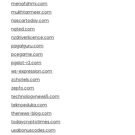
menafahmi.com
mukhtarmeer.com
nascartoday.com
nqted.com
nzdriverlicence.com
pagalguru.com
pcegame.com
pgslot-r2.com
ws-expression.com
zchotels.com
zepfo.com
technologynews5.com
teknoeduka.com
thenews-blog.com
todaycryptotimes.com
usabonuscodes.com