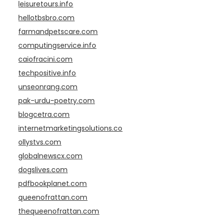
leisuretours.info
hellotbsbro.com
farmandpetscare.com
computingservice.info
caiofracini.com
techpositive.info
unseonrang.com
pak-urdu-poetry.com
blogcetra.com
internetmarketingsolutions.co
ollystvs.com
globalnewscx.com
dogslives.com
pdfbookplanet.com
queenofrattan.com
thequeenofrattan.com