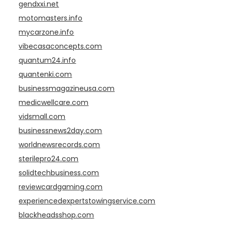
gendxxi.net
motomasters.info
mycarzone.info
vibecasaconcepts.com
quantum24.info
quantenki.com
businessmagazineusa.com
medicwellcare.com
vidsmall.com
businessnews2day.com
worldnewsrecords.com
sterilepro24.com
solidtechbusiness.com
reviewcardgaming.com
experiencedexpertstowingservice.com
blackheadsshop.com