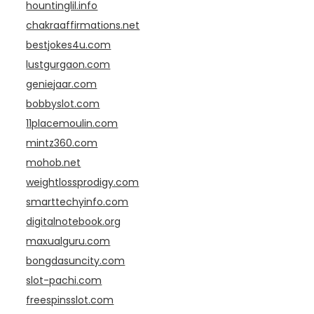
hountinglil.info
chakraaffirmations.net
bestjokes4u.com
lustgurgaon.com
geniejaar.com
bobbyslot.com
11placemoulin.com
mintz360.com
mohob.net
weightlossprodigy.com
smarttechyinfo.com
digitalnotebook.org
maxualguru.com
bongdasuncity.com
slot-pachi.com
freespinsslot.com