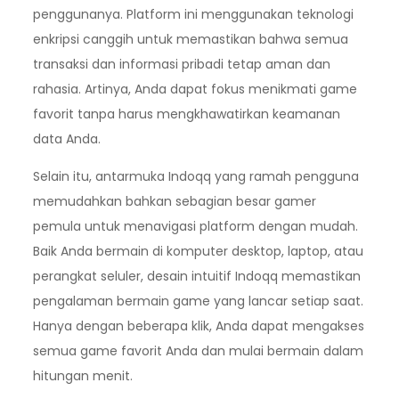
penggunanya. Platform ini menggunakan teknologi
enkripsi canggih untuk memastikan bahwa semua
transaksi dan informasi pribadi tetap aman dan
rahasia. Artinya, Anda dapat fokus menikmati game
favorit tanpa harus mengkhawatirkan keamanan
data Anda.
Selain itu, antarmuka Indoqq yang ramah pengguna
memudahkan bahkan sebagian besar gamer
pemula untuk menavigasi platform dengan mudah.
Baik Anda bermain di komputer desktop, laptop, atau
perangkat seluler, desain intuitif Indoqq memastikan
pengalaman bermain game yang lancar setiap saat.
Hanya dengan beberapa klik, Anda dapat mengakses
semua game favorit Anda dan mulai bermain dalam
hitungan menit.