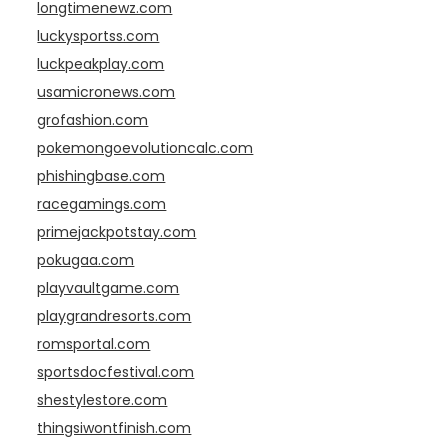
longtimenewz.com
luckysportss.com
luckpeakplay.com
usamicronews.com
grofashion.com
pokemongoevolutioncalc.com
phishingbase.com
racegamings.com
primejackpotstay.com
pokugaa.com
playvaultgame.com
playgrandresorts.com
romsportal.com
sportsdocfestival.com
shestylestore.com
thingsiwontfinish.com