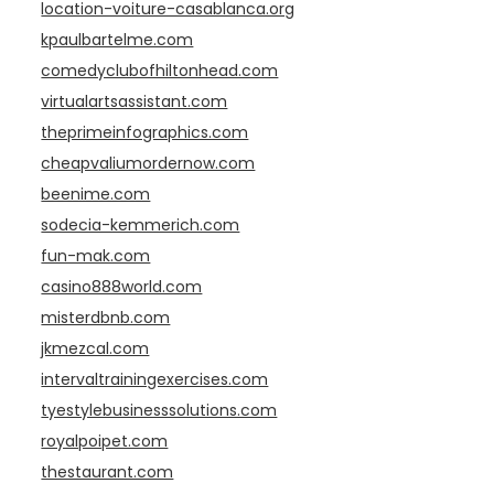
location-voiture-casablanca.org
kpaulbartelme.com
comedyclubofhiltonhead.com
virtualartsassistant.com
theprimeinfographics.com
cheapvaliumordernow.com
beenime.com
sodecia-kemmerich.com
fun-mak.com
casino888world.com
misterdbnb.com
jkmezcal.com
intervaltrainingexercises.com
tyestylebusinesssolutions.com
royalpoipet.com
thestaurant.com