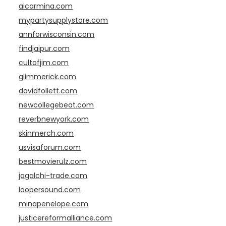
aicarmina.com
mypartysupplystore.com
annforwisconsin.com
findjaipur.com
cultofjim.com
glimmerick.com
davidfollett.com
newcollegebeat.com
reverbnewyork.com
skinmerch.com
usvisaforum.com
bestmovierulz.com
jagalchi-trade.com
loopersound.com
minapenelope.com
justicereformalliance.com