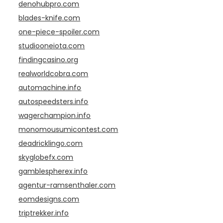
denohubpro.com
blades-knife.com
one-piece-spoiler.com
studiooneiota.com
findingcasino.org
realworldcobra.com
automachine.info
autospeedsters.info
wagerchampion.info
monomousumicontest.com
deadricklingo.com
skyglobefx.com
gamblespherex.info
agentur-ramsenthaler.com
eomdesigns.com
triptrekker.info