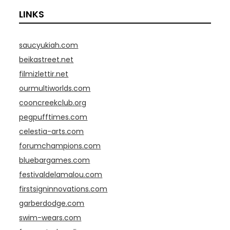
LINKS
saucyukiah.com
beikastreet.net
filmizlettir.net
ourmultiworlds.com
cooncreekclub.org
pegpufftimes.com
celestia-arts.com
forumchampions.com
bluebargames.com
festivaldelamalou.com
firstsigninnovations.com
garberdodge.com
swim-wears.com