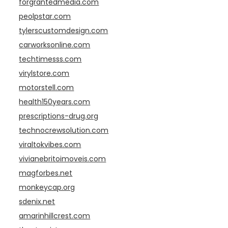
forgrantedmedia.com
peolpstar.com
tylerscustomdesign.com
carworksonline.com
techtimesss.com
virylstore.com
motorstell.com
health150years.com
prescriptions-drug.org
technocrewsolution.com
viraltokvibes.com
vivianebritoimoveis.com
magforbes.net
monkeycap.org
sdenix.net
amarinhillcrest.com