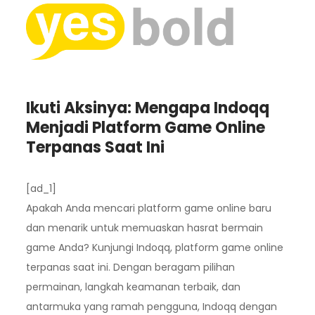
Skip
to
Pandu
Pelajari
content
panduan
Mendaf
mendaftar di
agen slot
di Agen
gacor dengan
mudah dan
Ikuti Aksinya: Mengapa Indoqq
Slot Ga
cepat. Ikuti
Menjadi Platform Game Online
langkah-
denga
langkah
Terpanas Saat Ini
sederhana
Mudah
untuk mulai
dan Ce
bermain dan
[ad_1]
menangkan
hadiah besar.
Apakah Anda mencari platform game online baru
dan menarik untuk memuaskan hasrat bermain
game Anda? Kunjungi Indoqq, platform game online
terpanas saat ini. Dengan beragam pilihan
permainan, langkah keamanan terbaik, dan
antarmuka yang ramah pengguna, Indoqq dengan