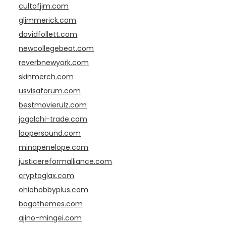
cultofjim.com
glimmerick.com
davidfollett.com
newcollegebeat.com
reverbnewyork.com
skinmerch.com
usvisaforum.com
bestmovierulz.com
jagalchi-trade.com
loopersound.com
minapenelope.com
justicereformalliance.com
cryptoglax.com
ohiohobbyplus.com
bogothemes.com
ajino-mingei.com