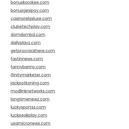
bonuskorokee.com
bonusgexipoy.com
casinorelaxluxe.com
clubetechplay.com
domdombd.com
dailyplayz.com
getprocrackhere.com
fastinnews.com
fannybanny.com
ifinitymarketer.com
jackpotkoning.com
modlinknetworks.com
longtimenewz.com
luckysportss.com
luckpeakplay.com
usamicronews.com