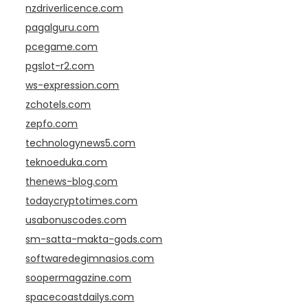
nzdriverlicence.com
pagalguru.com
pcegame.com
pgslot-r2.com
ws-expression.com
zchotels.com
zepfo.com
technologynews5.com
teknoeduka.com
thenews-blog.com
todaycryptotimes.com
usabonuscodes.com
sm-satta-makta-gods.com
softwaredegimnasios.com
soopermagazine.com
spacecoastdailys.com