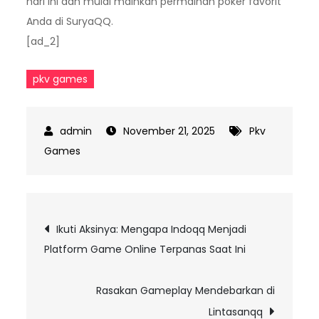
hari ini dan mulai mainkan permainan poker favorit
Anda di SuryaQQ.
[ad_2]
pkv games
November 21, 2025
Pkv
Games
Post
Ikuti Aksinya: Mengapa Indoqq Menjadi
Platform Game Online Terpanas Saat Ini
navigation
Rasakan Gameplay Mendebarkan di
Lintasanqq