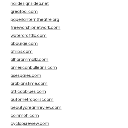
naildesignsidea.net
greatpai.com
paperlanterntheatre.org
freeworshipnetwork.com
watercraftllc.com
abourge.com
afiliixs.com
alharammallz.com
americanbulletins.com
asespares.com
arabianstime.com
atticabblues.com
autometropolist.com
beautycreamreview.com
coinmoh.com
cyclopsreview.com