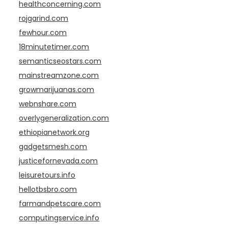
healthconcerning.com
rojgarind.com
fewhour.com
18minutetimer.com
semanticseostars.com
mainstreamzone.com
growmarijuanas.com
webnshare.com
overlygeneralization.com
ethiopianetwork.org
gadgetsmesh.com
justicefornevada.com
leisuretours.info
hellotbsbro.com
farmandpetscare.com
computingservice.info