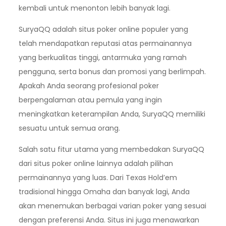
kembali untuk menonton lebih banyak lagi.
SuryaQQ adalah situs poker online populer yang
telah mendapatkan reputasi atas permainannya
yang berkualitas tinggi, antarmuka yang ramah
pengguna, serta bonus dan promosi yang berlimpah.
Apakah Anda seorang profesional poker
berpengalaman atau pemula yang ingin
meningkatkan keterampilan Anda, SuryaQQ memiliki
sesuatu untuk semua orang.
Salah satu fitur utama yang membedakan SuryaQQ
dari situs poker online lainnya adalah pilihan
permainannya yang luas. Dari Texas Hold’em
tradisional hingga Omaha dan banyak lagi, Anda
akan menemukan berbagai varian poker yang sesuai
dengan preferensi Anda. Situs ini juga menawarkan