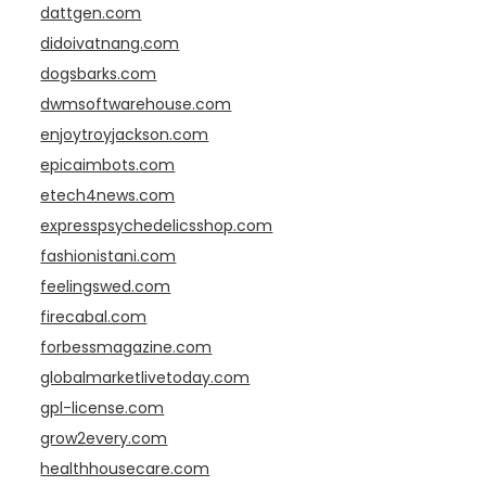
dattgen.com
didoivatnang.com
dogsbarks.com
dwmsoftwarehouse.com
enjoytroyjackson.com
epicaimbots.com
etech4news.com
expresspsychedelicsshop.com
fashionistani.com
feelingswed.com
firecabal.com
forbessmagazine.com
globalmarketlivetoday.com
gpl-license.com
grow2every.com
healthhousecare.com