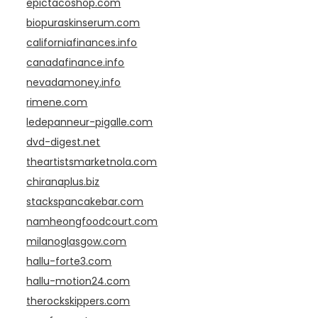
epictacoshop.com
biopuraskinserum.com
californiafinances.info
canadafinance.info
nevadamoney.info
rimene.com
ledepanneur-pigalle.com
dvd-digest.net
theartistsmarketnola.com
chiranaplus.biz
stackspancakebar.com
namheongfoodcourt.com
milanoglasgow.com
hallu-forte3.com
hallu-motion24.com
therockskippers.com