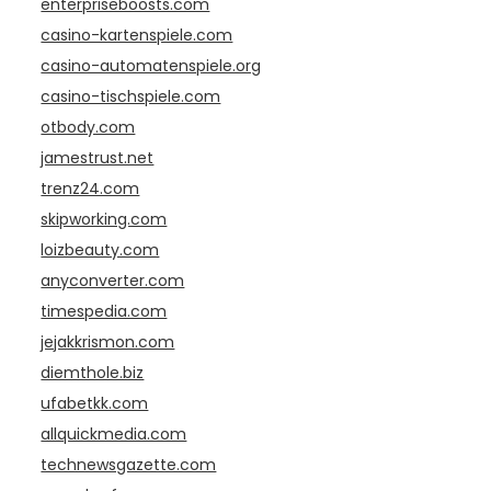
enterpriseboosts.com
casino-kartenspiele.com
casino-automatenspiele.org
casino-tischspiele.com
otbody.com
jamestrust.net
trenz24.com
skipworking.com
loizbeauty.com
anyconverter.com
timespedia.com
jejakkrismon.com
diemthole.biz
ufabetkk.com
allquickmedia.com
technewsgazette.com