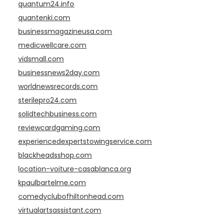
quantum24.info
quantenki.com
businessmagazineusa.com
medicwellcare.com
vidsmall.com
businessnews2day.com
worldnewsrecords.com
sterilepro24.com
solidtechbusiness.com
reviewcardgaming.com
experiencedexpertstowingservice.com
blackheadsshop.com
location-voiture-casablanca.org
kpaulbartelme.com
comedyclubofhiltonhead.com
virtualartsassistant.com